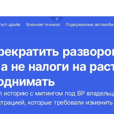
Тест-драйв
Военная техника
Подержанные автомоби
рекратить разворо
а не налоги на ра
однимать
ил историю с митингом под ВР владель
страцией, которые требовали изменить