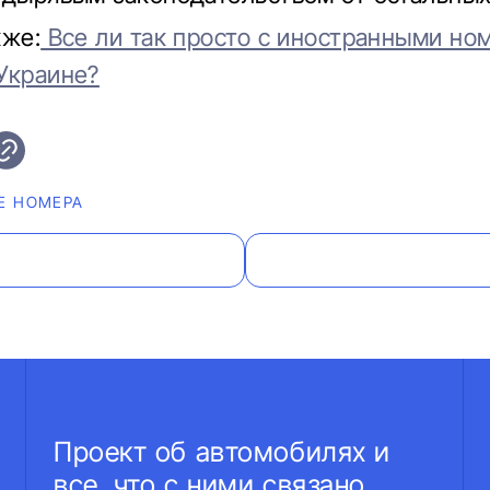
кже:
Все ли так просто с иностранными но
Украине?
Е НОМЕРА
Проект об автомобилях и
все, что с ними связано.