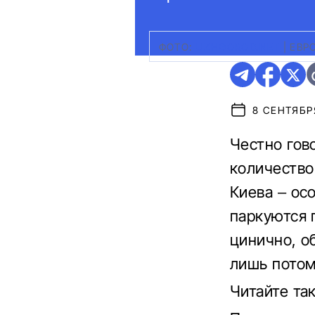
ФОТО:
UZHGOROD.NET
|
ЕВР
8 СЕНТЯБРЯ
Честно гов
количество
Киева – ос
паркуются 
цинично, о
лишь потом
Читайте та