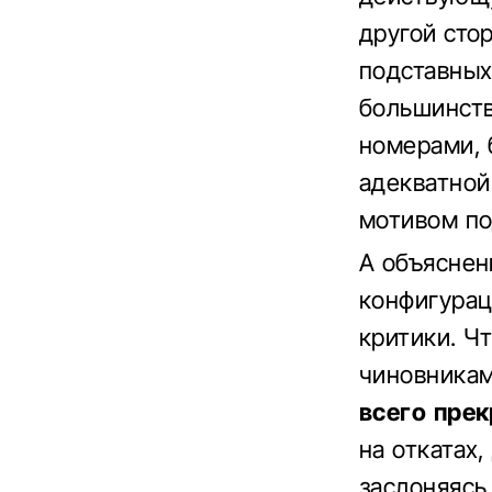
другой сто
подставных
большинств
номерами, 
адекватной
мотивом по
А объяснен
конфигурац
критики. Ч
чиновникам
всего прек
на откатах
заслоняясь