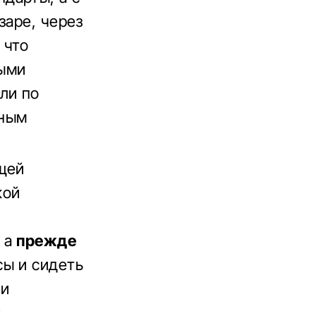
заре, через
 что
ными
ли по
вным
ющей
кой
 а
прежде
сы и сидеть
 и
.