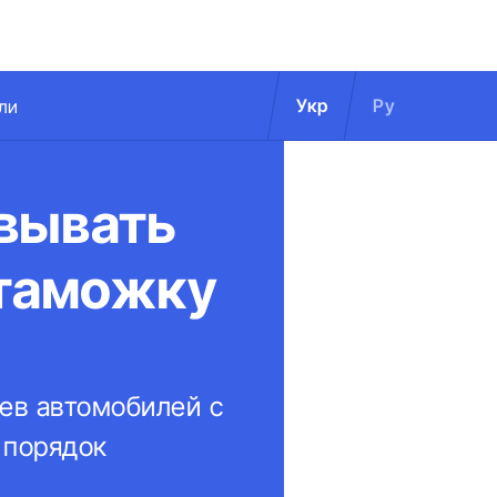
Укр
Ру
ли
вывать
стаможку
цев автомобилей с
 порядок