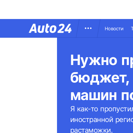
Новости
Нужно п
бюджет, 
машин п
Я как-то пропуст
иностранной реги
растаможки.