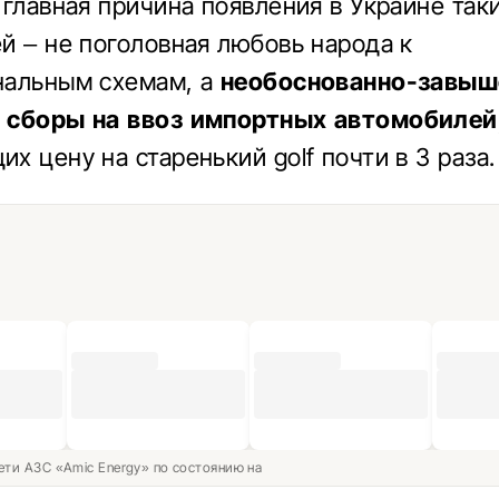
 главная причина появления в Украине так
й – не поголовная любовь народа к
нальным схемам, а
необоснованно-завы
 сборы на ввоз импортных автомобилей
х цену на старенький golf почти в 3 раза.
ети АЗС «Amic Energy» по состоянию на