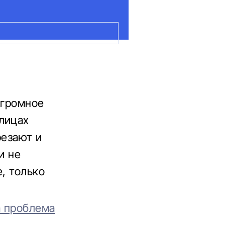
огромное
лицах
резают и
и не
, только
а проблема