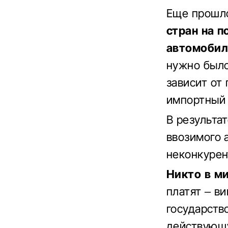
Еще прошл
стран на п
автомобил
нужно было
зависит от 
импортный 
В результа
ввозимого 
неконкурен
Никто в ми
платят – в
государств
действующу