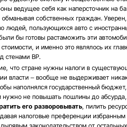
роны ведущее себя как наперсточник на ба
 обманывая собственных граждан. Уверен,
о людей, пользующихся авто с иностран
были бы готовы растаможить эти автомоби
 стоимости, и именно это являлось их гла
д стенами ВР.
ие, что стране нужны налоги в существу
ии власти – вообще не выдерживает ника
тобы наполнялся государственный бюджет,
 нужно не повышать пошлины до абсурда,
ратить его разворовывать
, пилить ресур
, давая налоговые преференции избранным
 дырявым законодательством от остальных