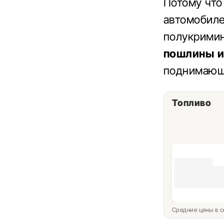
Потому что
автомобиле
полукрими
пошлины и
поднимающи
Топливо
Средние цены в с