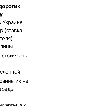
дорогих
у
 Украине,
р (ставка
теля),
шлины.
а стоимость
сленной.
раине их не
чередь
дарты, а с