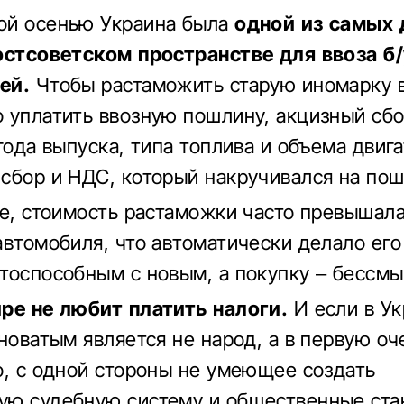
ой осенью Украина была
одной из самых 
остсоветском пространстве для ввоза б/
ей.
Чтобы растаможить старую иномарку в
 уплатить ввозную пошлину, акцизный сбо
года выпуска, типа топлива и объема двига
сбор и НДС, который накручивался на по
те, стоимость растаможки часто превышал
автомобиля, что автоматически делало его
тоспособным с новым, а покупку – бессмы
ре не любит платить налоги.
И если в Ук
иноватым является не народ, а в первую о
о, с одной стороны не умеющее создать
ю судебную систему и общественные стан