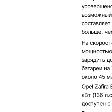
усовершенс
возможный 
составляет
больше, че
На скорост
мощностью 
зарядить д
батареи на
около 45 м
Opel Zafir
кВт (136 л
доступен с