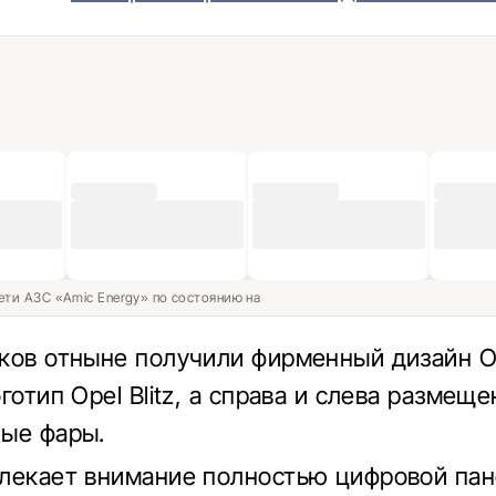
ети АЗС «Amic Energy» по состоянию на
ков отныне получили фирменный дизайн Op
готип Opel Blitz, а справа и слева размещ
ые фары.
лекает внимание полностью цифровой па