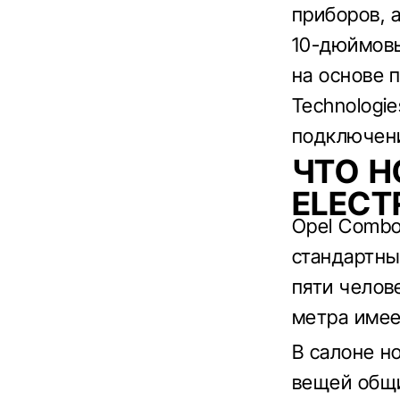
приборов, 
10-дюймовы
на основе 
Technologi
подключени
ЧТО Н
ELECT
Opel Combo
стандартны
пяти челов
метра имее
В салоне н
вещей общи