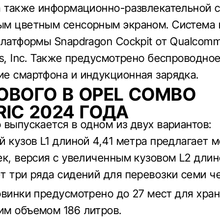
а также информационно-развлекательной 
м цветным сенсорным экраном. Система 
платформы Snapdragon Cockpit от Qualcom
es, Inc. Также предусмотрено беспроводно
е смартфона и индукционная зарядка.
ОВОГО В OPEL COMBO
RIC 2024 ГОДА
 выпускается в одном из двух вариантов:
й кузов L1 длиной 4,41 метра предлагает м
ек, версия с увеличенным кузовом L2 длин
т три ряда сидений для перевозки семи ч
овинки предусмотрено до 27 мест для хра
м объемом 186 литров.