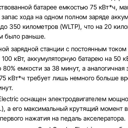
твованной батарее емкостью 75 кВт*ч, м
запас хода на одном полном заряде акку
 до 350 километров (WLTP), что на 20 кил
м было раньше.
ной зарядной станции с постоянным током
100 кВт, аккумуляторную батарею на 50 
о 80% емкости за 38 минут, а аналогичная 
 75 кВт*ч требует лишь немного больше в
инут.
a Electric оснащен электродвигателем мощн
.с.), а его максимальный крутящий момент 
 первого нажатия на педаль акселератора.