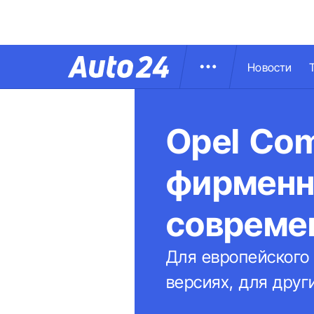
Новости
Opel Com
фирменны
совреме
Для европейского
версиях, для друг