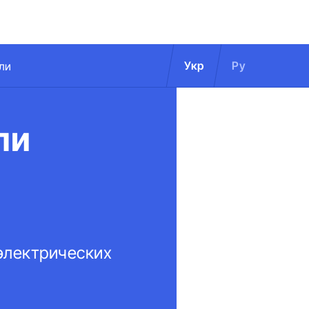
Укр
Ру
ли
ли
электрических