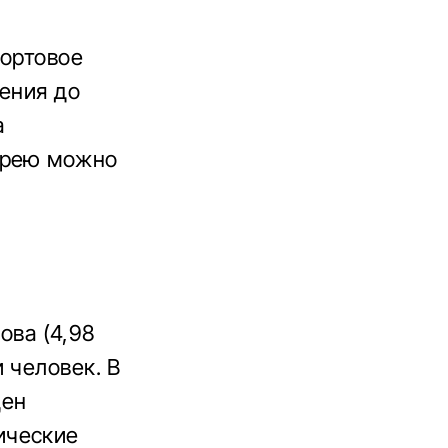
бортовое
нения до
а
арею можно
ова (4,98
 человек. В
щен
ические