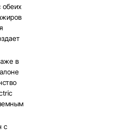
 обеих
сажиров
я
оздает
даже в
салоне
нство
tric
дземным
н с