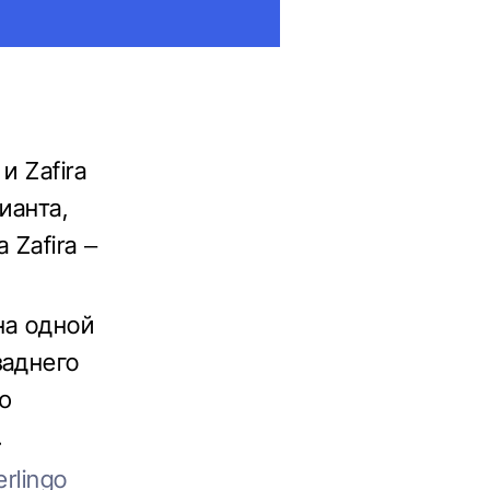
и Zafira
ианта,
 Zafira –
на одной
заднего
ью
.
rlingo