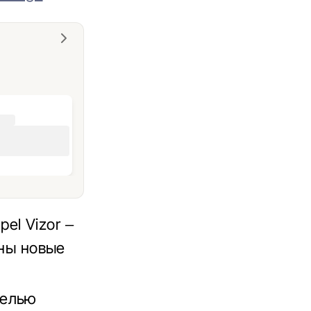
el Vizor –
ены новые
нелью