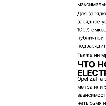
максимальн
Для зарядк
зарядное у
100% емкос
публичной 
подзарядит
Также инт
ЧТО Н
ELECT
Opel Zafira
метра или 
зависимост
четырьмя н