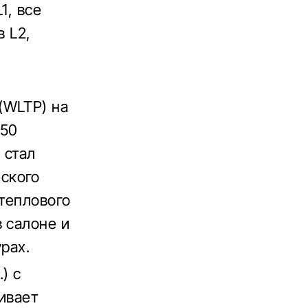
1, все
в L2,
(WLTP) на
 50
 стал
ского
 теплового
 салоне и
рах.
) с
ивает