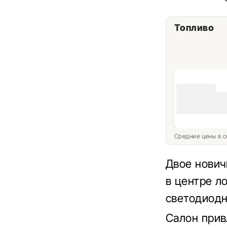
Топливо
Средние цены в с
Двое нович
в центре ло
светодиодн
Салон прив