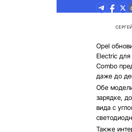
СЕРГЕ
Opel обнови
Electric дл
Combo предл
даже до де
Обе модели
зарядке, д
вида с угл
светодиодны
Также инт