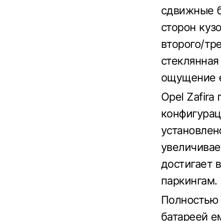
сдвижные б
сторон куз
второго/тр
стеклянная
ощущение е
Opel Zafir
конфигурац
установлен
увеличивает
достигает 
паркингам.
Полностью э
батареей е