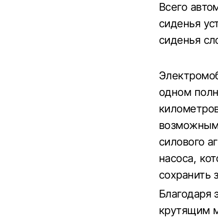
Всего авто
сиденья уст
сиденья сл
Электромоб
одном полн
километров
возможным 
силового а
насоса, ко
сохранить 
Благодаря 
крутящим м