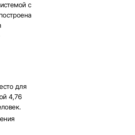
системой с
построена
m
е
есто для
ой 4,76
еловек.
нения