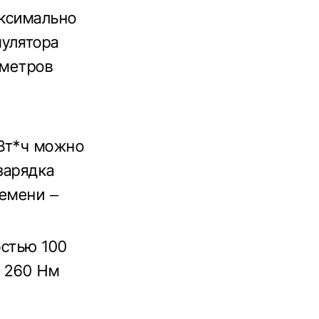
аксимально
мулятора
ометров
кВт*ч можно
зарядка
ремени –
остью 100
в 260 Нм