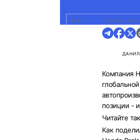
ФОТО:
HONDA
|
HONDA PROL
ДАНИЛ
Компания H
глобальной
автопроизв
позиции - 
Читайте та
Как подели