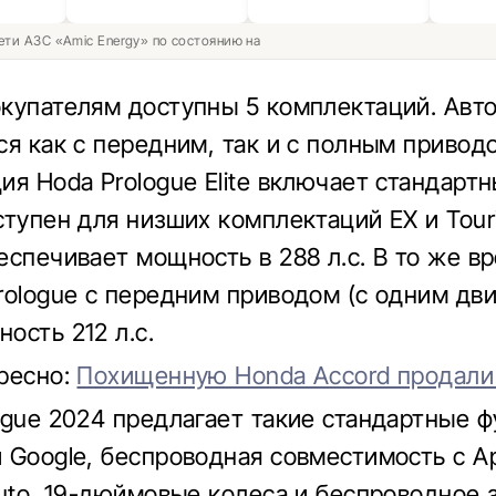
ети АЗС «Amic Energy» по состоянию на
купателям доступны 5 комплектаций. Авт
ся как с передним, так и с полным привод
ия Hoda Prologue Elite включает стандарт
ступен для низших комплектаций EX и Touri
еспечивает мощность в 288 л.с. В то же в
rologue с передним приводом (с одним дви
ость 212 л.с.
ресно:
Похищенную Honda Accord продали
ogue 2024 предлагает такие стандартные ф
 Google, беспроводная совместимость с Ap
Auto, 19-дюймовые колеса и беспроводное 