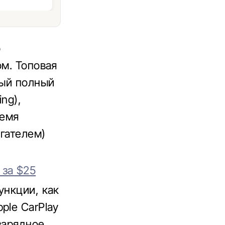
о
ом. Топовая
ный полный
ng),
ремя
гателем)
 за $25
ункции, как
ple CarPlay
зарядное