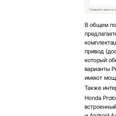
Средние цены в с
В общем по
предлагает
комплектац
привод (до
который об
варианты P
имеют мощн
Также инте
Honda Prol
встроенный
и Android 