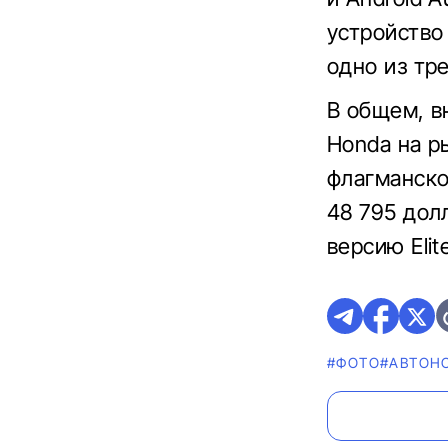
устройство
одно из тр
В общем, в
Honda на р
флагманско
48 795 дол
версию Elite
#ФОТО
#AВТОН