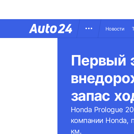
Новости
Первый 
внедоро
запас хо
Honda Prologue 2
компании Honda, п
км.