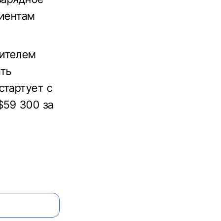
лиентам
вителем
ать
стартует с
$59 300 за