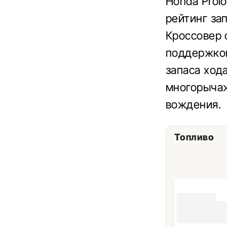
Honda Prol
рейтинг зап
Кроссовер 
поддержкой
запаса ход
многорычаж
вождения.
Топливо