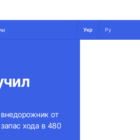
Укр
Ру
ли
учил
 внедорожник от
запас хода в 480