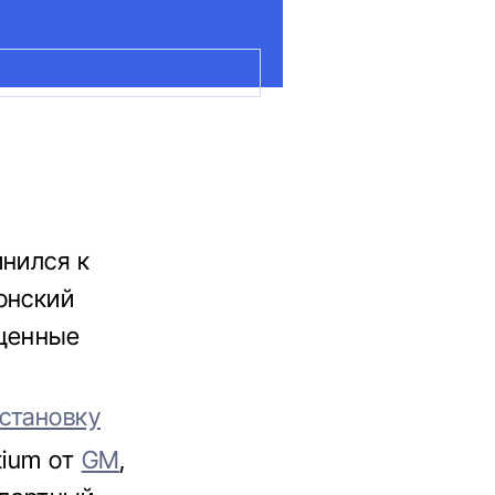
Н
инился к
онский
ущенные
установку
tium от
GM
,