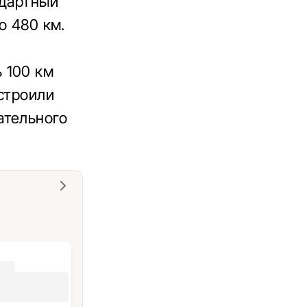
ндартный
о 480 км.
 100 км
строили
ательного