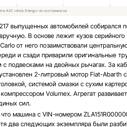
ети АЗС «Amic Energy» по состоянию на
217 выпущенных автомобилей собирался п
вручную. В основе лежит кузов серийного 
 Carlo от него позаимствовали центральную
ереди и сзади приварили оригинальные тр
 с подвесками на двойных рычагах. За ка
установлен 2-литровый мотор Fiat-Abarth с
головкой, системой смазки с сухим картер
компрессором Volumex. Агрегат развивае
диных сил.
 что машина с VIN-номером ZLA151R00000
отя два следующих экземпляра были разби