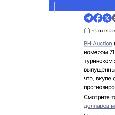
ФОТО:
BH AUCTION
|
ПЕРВАЯ
25 ОКТЯБРЯ
BH Auction
номером ZL
туринском з
выпущенных
что, вкупе
прогнозиро
Смотрите 
долларов м