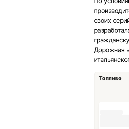
По условия
производит
своих сери
разработал
гражданску
Дорожная в
итальянског
Топливо