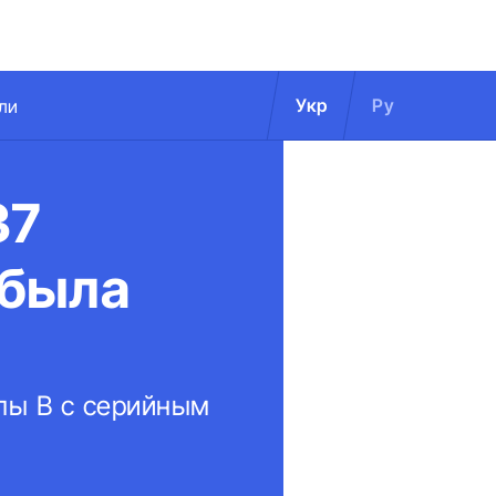
Укр
Ру
ли
37
 была
ппы B с серийным