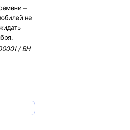
времени –
мобилей не
ожидать
бря.
00001 / BH