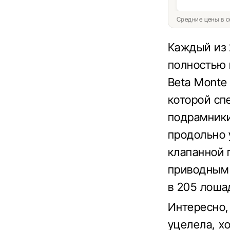
Средние цены в с
Каждый из 
полностью 
Beta Monte
которой сп
подрамники
продольно 
клапанной 
приводным 
в 205 лоша
Интересно,
уцелела, х