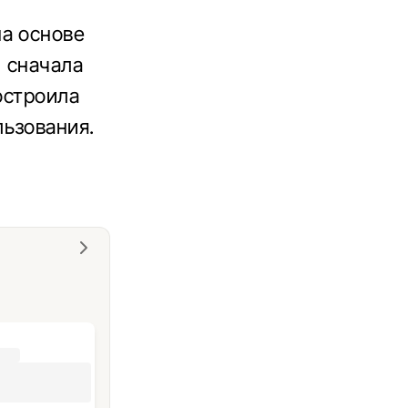
на основе
и сначала
остроила
ьзования.