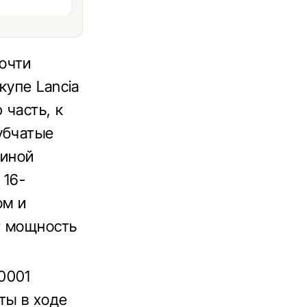
очти
купе Lancia
 часть, к
убчатые
биной
 16-
ом и
т мощность
0001
ты в ходе