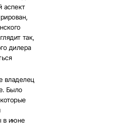
й аспект
трирован,
янского
глядит так,
ого дилера
ться
де владелец
е. Было
 которые
и
ы в июне