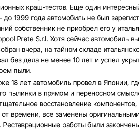
ионных краш-тестов. Еще один интересны
 – до 1999 года автомобиль не был зарегис
ний собственник не приобрел его у италь
pool Prete S.r.l. Хотя сейчас автомобиль вы
собран вчера, на тайном складе итальянск
вал без дела не менее 10 лет и успел укры
оем пыли.
же 18 лет автомобиль провел в Японии, г
его пылинки в прямом и переносном смысл
тщательное восстановление компонентов,
 от времени, все заменены оригинальным
. Реставрационные работы были закончен