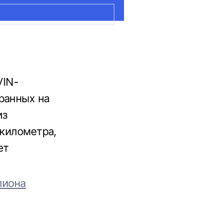
VIN-
ранных на
из
 километра,
ет
лиона