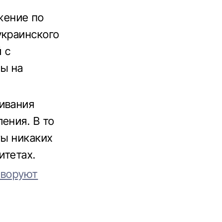
жение по
украинского
 с
ны на
ивания
ения. В то
ты никаких
итетах.
 воруют