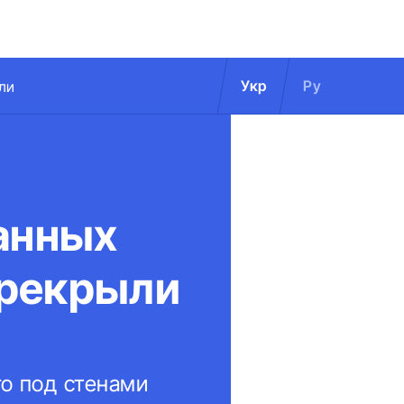
Укр
Ру
ли
анных
ерекрыли
о под стенами