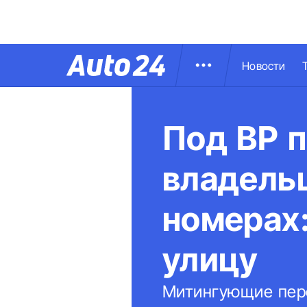
Новости
Под ВР 
владельц
номерах
улицу
Митингующие пере