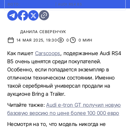
ФОТО:
BRING A TRAILER
|
AUDI RS4 B5
ДАНИЛА СЕВЕРЕНЧУК
14 МАЯ 2025, 19:30
0
0 МИН
Как пишет
Carscoops
, подержанные Audi RS4
B5 очень ценятся среди покупателей.
Особенно, если попадается экземпляр в
отличном техническом состоянии. Именно
такой серебряный универсал продали на
аукционе Bring a Trailer.
Читайте также:
Audi e-tron GT получил новую
базовую версию по цене более 100 000 евро
Несмотря на то, что модель никогда не