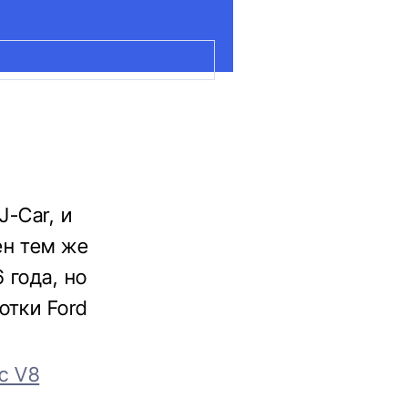
J-Car, и
ен тем же
 года, но
отки Ford
с V8