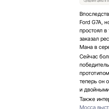
Средние цены в с
Впоследств
Ford G7A, 
простоял в
заказал ре
Мана в сер
Сейчас бол
победитель
прототипом
теперь он 
и двойными
Также инте
Мосса выст