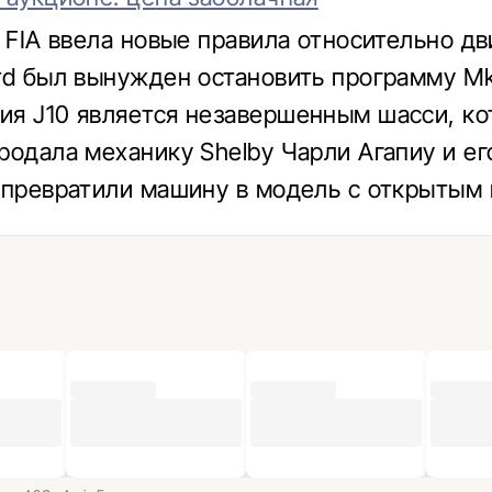
у FIA ввела новые правила относительно дв
rd был вынужден остановить программу Mk
я J10 является незавершенным шасси, ко
родала механику Shelby Чарли Агапиу и ег
 превратили машину в модель с открытым 