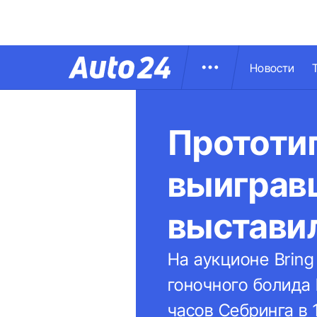
Новости
Прототип
выигравш
выстави
На аукционе Bring
гоночного болида 
часов Себринга в 