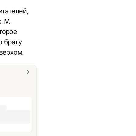
игателей,
 IV.
торое
о брату
верхом.