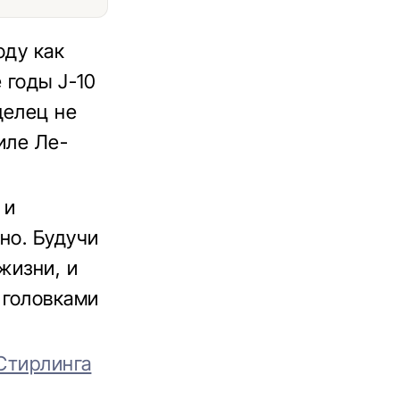
оду как
 годы J-10
делец не
иле Ле-
 и
но. Будучи
жизни, и
 головками
 Стирлинга