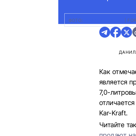
ФОТО:
BRING A TRAILER
|
FOR
ДАНИЛ
Как отмеч
является п
7,0-литров
отличается
Kar-Kraft.
Читайте та
продают на