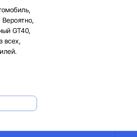
томобиль,
. Вероятно,
ный GT40,
з всех,
илей.