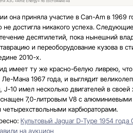
ети АЗС «Amic Energy» по состоянию на
ии она приняла участие в Can-Am в 1969 г
но не достигла никакого успеха. Следующие
 течение десятилетий, пока нынешний вла
ставрацию и переоборудование кузова в ст
едине 2010-х.
ид имеет ту же красно-белую ливрею, что
 Ле-Мана 1967 года, и выглядит великолеп
, J-10 имел несколько двигателей в своей 
оснащен 7,0-литровым V8 с алюминиевыми
 четырехствольными карбюраторами.
ресно:
Культовый Jaguar D-Type 1954 года
авили на аукцион