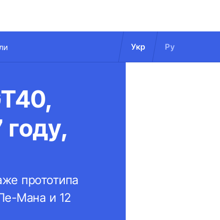
Укр
Ру
ли
GT40,
 году,
даже прототипа
Ле-Мана и 12