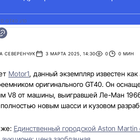
D GT40 J10
А СЕВЕРЕНЧУК
3 МАРТА 2025, 14:30
0
0 МИН
ает
Motor1
, данный экземпляр известен как 
реемником оригинального GT40. Он оснащ
ым V8 от машины, выигравшей Ле-Ман 1966
 полностью новым шасси и кузовом разраб
кже:
Единственный городской Aston Martin 
 аукционе: цена заоблачная