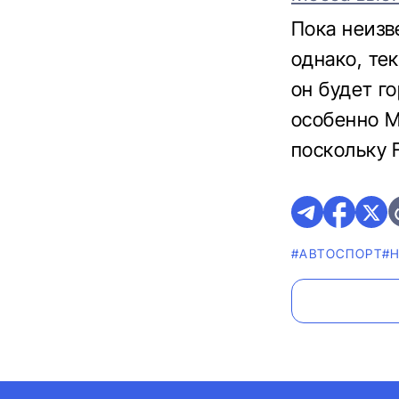
Пока неизв
однако, те
он будет г
особенно M
поскольку 
#АВТОСПОРТ
#