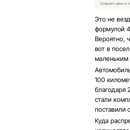
Средние цены в с
Это не вез
формулой 4
Вероятно, ч
вот в посе
маленьким 
Автомобиль
100 километ
благодаря 
стали комп
поставили 
Куда распр