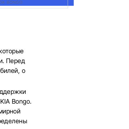
IA BONGO
 которые
и. Перед
билей, о
оддержки
KIA Bongo.
мирной
пределены