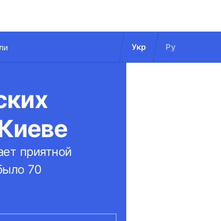
Укр
Ру
ли
ских
 Киеве
ает приятной
было 70