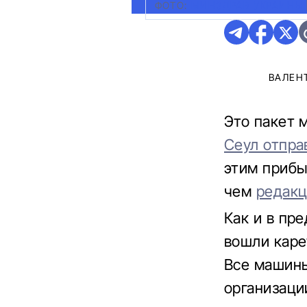
ФОТО:
МИНЗДРАВ УКРАИНЫ
ВАЛЕН
Это пакет 
Сеул отпра
этим прибы
чем
редакц
Как и в пр
вошли каре
Все машины
организаци