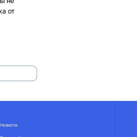
ны не
ка от
Новости