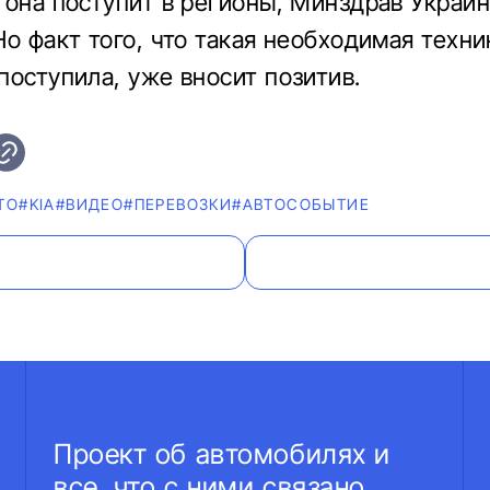
 она поступит в регионы, Минздрав Украи
Но факт того, что такая необходимая техни
поступила, уже вносит позитив.
ТО
#KIA
#ВИДЕО
#ПЕРЕВОЗКИ
#АВТОСОБЫТИЕ
Проект об автомобилях и
все, что с ними связано.