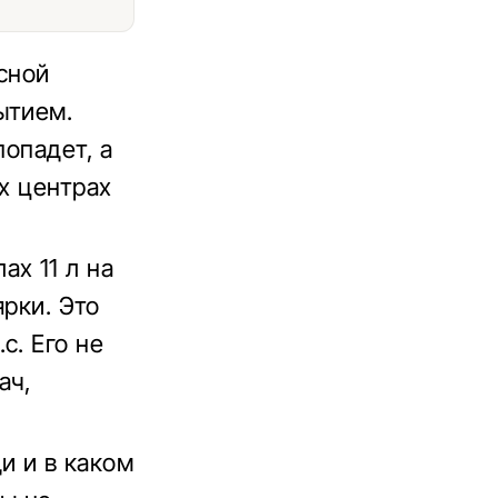
сной
ытием.
попадет, а
х центрах
х 11 л на
ярки. Это
с. Его не
ач,
и и в каком