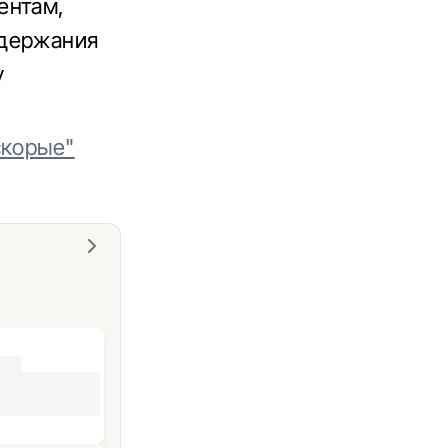
ентам,
ддержания
у
скорые"