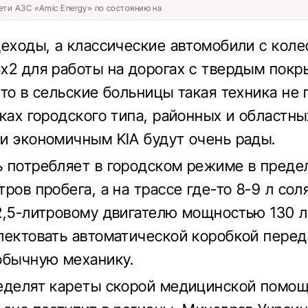
ети АЗС «Amic Energy» по состоянию на
деходы, а классические автомобили с коле
х2 для работы на дорогах с твердым покр
то в сельские больницы такая техника не 
лках городского типа, районных и областны
и экономичным KIA будут очень рады.
 потребляет в городском режиме в предела
ров пробега, а на трассе где-то 8-9 л сол
2,5-литровому двигателю мощностью 130 л.
лектовать автоматической коробкой перед
обычную механику.
еделят кареты скорой медицинской помощ