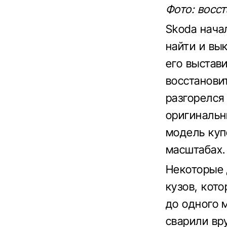
Фото: восс
Skoda нача
найти и вы
его выстав
восстанови
разгорелся
оригинальн
модель куп
масштабах.
Некоторые 
кузов, кот
до одного 
сварили вр