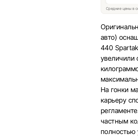
Средние цены в с
Оригинальн
авто) осна
440 Sparta
увеличили 
килограммо
максимальн
На гонки м
карьеру сп
регламенте
частным ко
полностью 