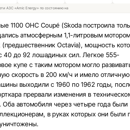
ети АЗС «Amic Energy» по состоянию на
ые 1100 OHC Coupé (Skoda построила толь
щались атмосферным 1,1-литровым мотором
k (предшественник Octavia), мощность кот
с 40 до 92 лошадиных сил. Легкое 555-
вое купе с таким мотором могло развиват
ую скорость в 200 км/ч и имело отличную
ашины выходили с 1960 по 1962 годы, посл
орткара прервали изменения в техническо
. Оба автомобиля через четыре года были
ллекционерам, в руках которых они были 
уничтожены.