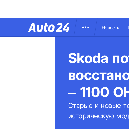
Новости
Skoda по
восстано
– 1100 
Старые и новые т
историческую мод