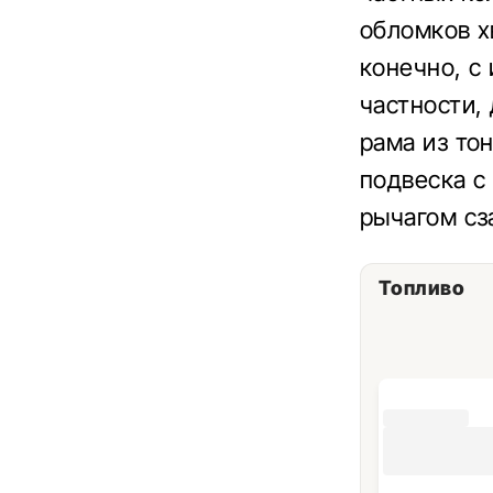
обломков х
конечно, с
частности,
рама из то
подвеска с
рычагом сз
Топливо