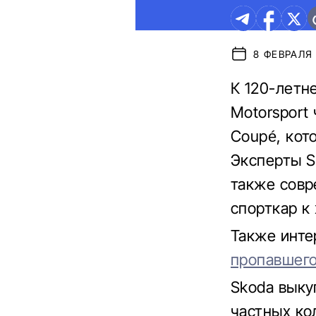
8 ФЕВРАЛЯ 
К 120-летн
Motorsport
Coupé, кото
Эксперты S
также совр
спорткар к
Также инте
пропавшего 
Skoda выку
частных ко