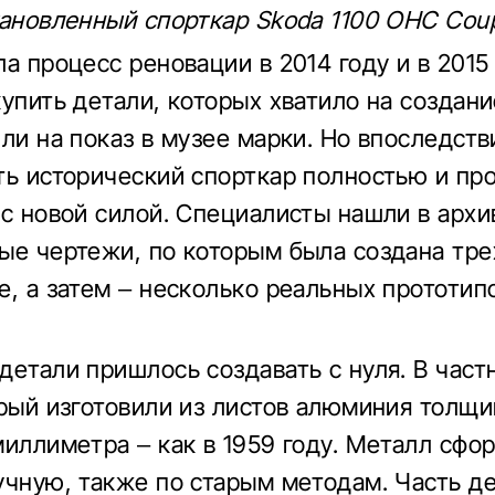
тановленный спорткар Skoda 1100 OHC Coup
ла процесс реновации в 2014 году и в 2015
купить детали, которых хватило на создани
или на показ в музее марки. Но впоследст
ть исторический спорткар полностью и пр
 с новой силой. Специалисты нашли в архи
ые чертежи, по которым была создана тр
е, а затем – несколько реальных прототип
детали пришлось создавать с нуля. В част
орый изготовили из листов алюминия толщи
миллиметра – как в 1959 году. Металл сфо
учную, также по старым методам. Часть д