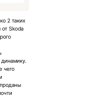
ко 2 таких
 от Skoda
орого
ь
 динамику.
е чего
м
 проданы
почти