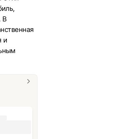
биль,
 В
анственная
я и
льным