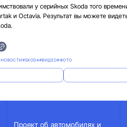
имствовали у серийных Skoda того времени
artak и Octavia. Результат вы можете видет
oda.
#НОВОСТИ
#SKODA
#ВИДЕО
#ФОТО
Проект об автомобилях и