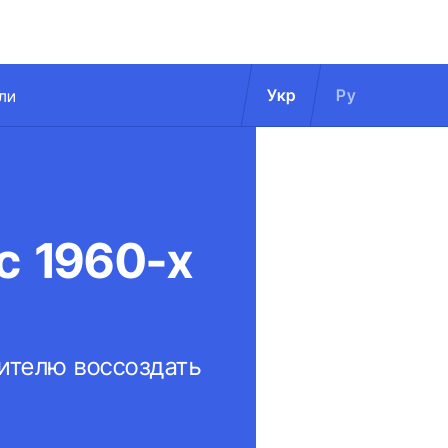
Укр
Ру
ли
с 1960-х
ителю воссоздать