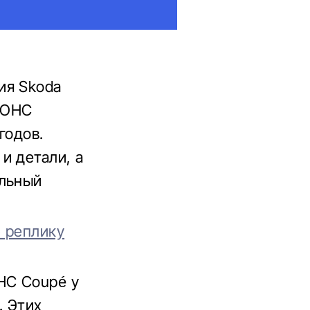
ия Skoda
0 OHC
годов.
и детали, а
альный
 реплику
HC Coupé у
. Этих