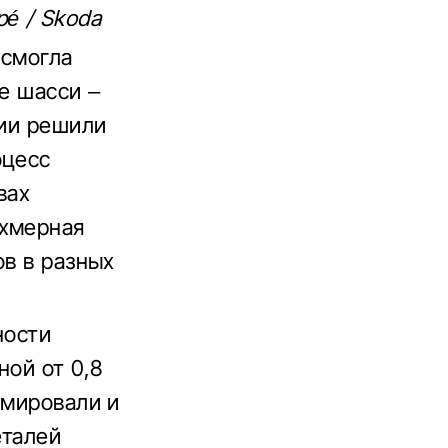
é / Skoda
 смогла
е шасси –
вии решили
оцесс
вах
ехмерная
ов в разных
ности
ной от 0,8
рмировали и
еталей