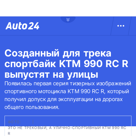
Созданный для трека
спортбайк KTM 990 RC R
выпустят на улицы
Появилась первая серия тизерных изображений
спортивного мотоцикла KTM 990 RC R, который
получил допуск для эксплуатации на дорогах
общего пользования.
ФОТО:
КТМ
|
ЭТО НЕ ТРЕКОВЫЙ, А УЛИЧНО-СПОРТИВНЫЙ KTM 990 RC
R