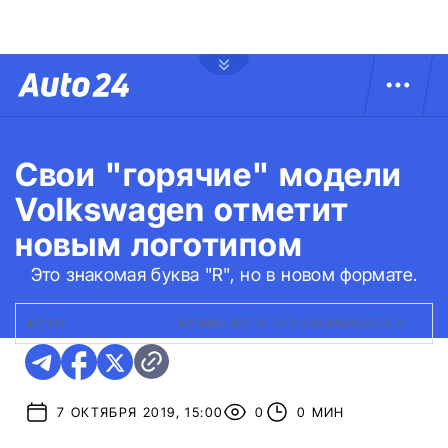
Свои "горячие" модели
Volkswagen отметит
новым логотипом
Это знакомая буква "R", но в новом формате.
ФОТО:
VOLKSWAGEN
|
НОВИЙ ЛОГОТИП VOLKSWAGEN R
7 ОКТЯБРЯ 2019, 15:00
0
0 МИН