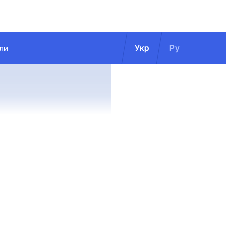
Укр
Ру
ли