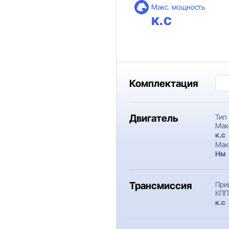
Макс. мощность
к.с
Комплектация
Двигатель
Тип
Мак
к.c
Мак
Нм
Трансмиссия
При
КПП
к.c