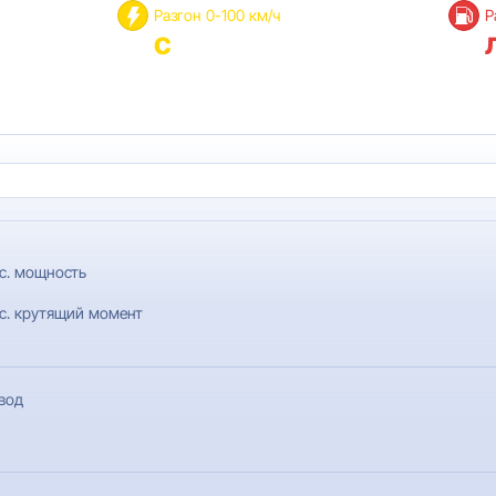
Разгон 0-100 км/ч
Р
с
с. мощность
с. крутящий момент
вод