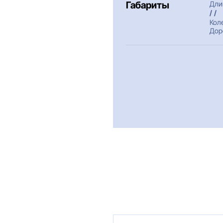
Габариты
Дли
/ /
Кол
Дор