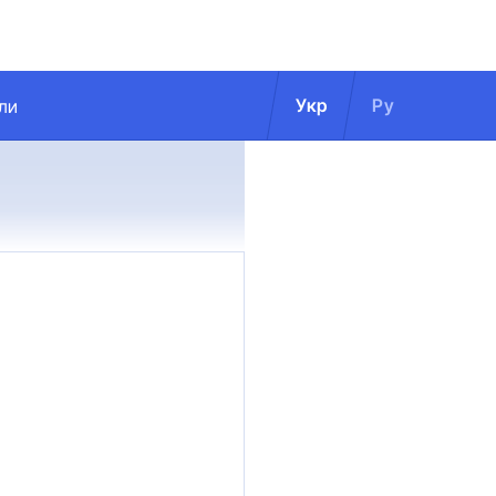
Укр
Ру
ли