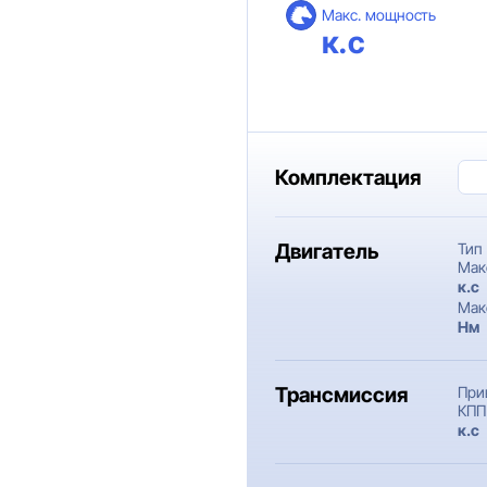
Макс. мощность
к.с
Комплектация
Двигатель
Тип
Мак
к.c
Мак
Нм
Трансмиссия
При
КПП
к.c