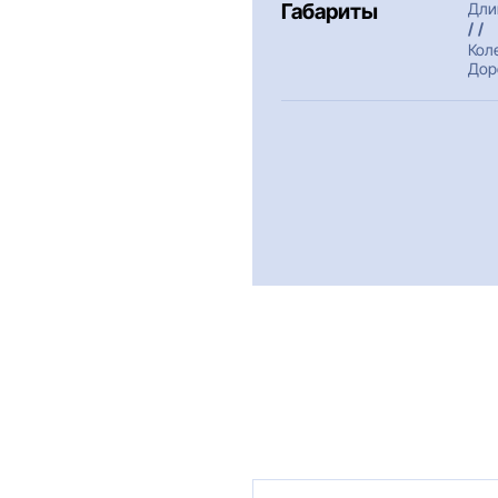
Габариты
Дли
/ /
Кол
Дор