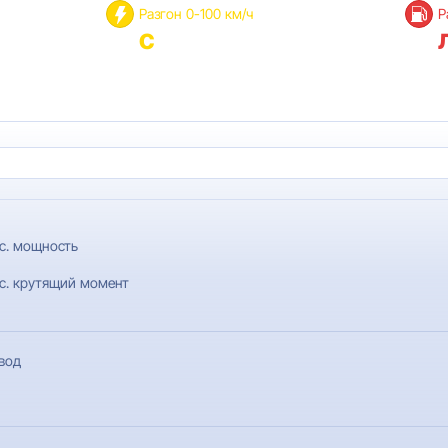
Разгон 0-100 км/ч
Р
с
с. мощность
с. крутящий момент
вод