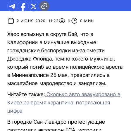
2 ИЮНЯ 2020, 11:22
0
0 МИН
Хаос вспыхнул в округе Бэй, что в
Калифорнии в минувшие выходные:
гражданские беспорядки из-за смерти
Джорджа Флойда, темнокожего мужчины,
который погиб во время полицейского ареста
в Миннеаполисе 25 мая, превратились в
масштабное мародерство и вандализм.
Читайте также:
Сколько авто эвакуировано в
Киеве за время карантина: потрясающая
цифра
В городке Сан-Леандро протестующие
разгромили автосалон FCA, устроили