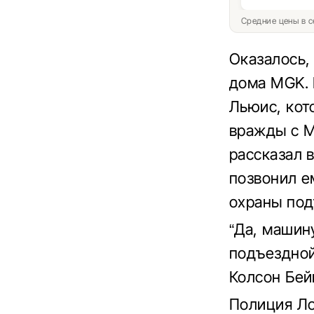
Средние цены в с
Оказалось,
дома MGK. 
Льюис, кот
вражды с M
рассказал 
позвонил е
охраны под
“Да, машину
подъездной
Колсон Бей
Полиция Ло