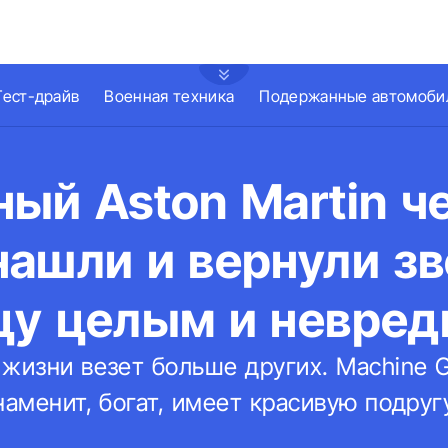
Тест-драйв
Военная техника
Подержанные автомоби
ый Aston Martin ч
нашли и вернули з
цу целым и невре
жизни везет больше других. Machine Gu
наменит, богат, имеет красивую подруг