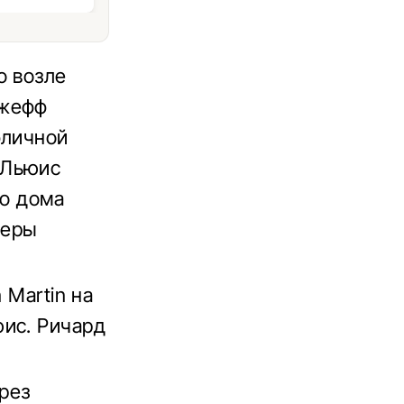
о возле
Джефф
бличной
 Льюис
го дома
меры
 Martin на
юис. Ричард
рез