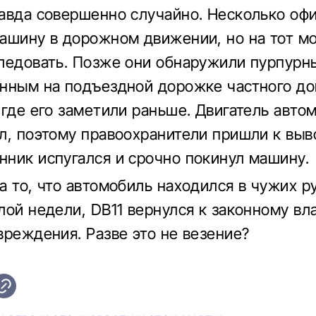
авда совершенно случайно. Несколько оф
ашину в дорожном движении, но на тот м
ледовать. Позже они обнаружили пурпурн
нным на подъездной дорожке частного до
 где его заметили раньше. Двигатель авто
л, поэтому правоохранители пришли к выво
ник испугался и срочно покинул машину.
а то, что автомобиль находился в чужих ру
лой недели, DB11 вернулся к законному вл
вреждения. Разве это не везение?