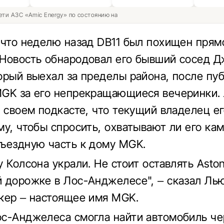
ети АЗС «Amic Energy» по состоянию на
 что неделю назад DB11 был похищен прям
Новость обнародовал его бывший сосед 
орый выехал за пределы района, после пу
GK за его непрекращающиеся вечеринки.
в своем подкасте, что текущий владелец е
му, чтобы спросить, охватывают ли его ка
ъездную часть к дому MGK.
 Колсона украли. Не стоит оставлять Aston
 дорожке в Лос-Анджелесе", – сказал Ль
кер – настоящее имя MGK.
с-Анджелеса смогла найти автомобиль че