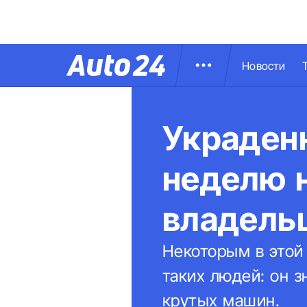
Новости
Украденн
неделю 
владель
Некоторым в этой 
таких людей: он з
крутых машин.