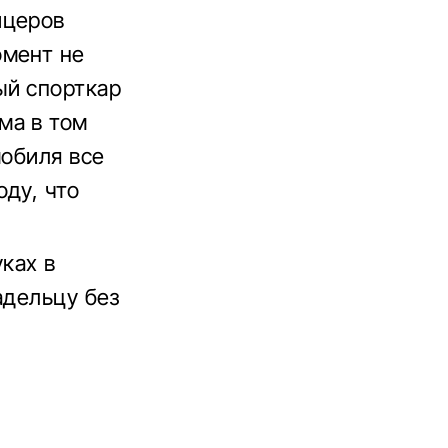
ицеров
омент не
ый спорткар
ма в том
мобиля все
ду, что
ках в
адельцу без