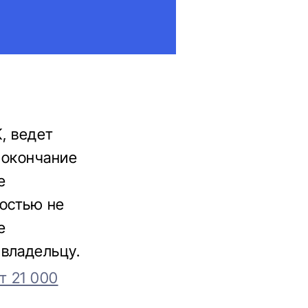
, ведет
 окончание
е
мостью не
е
владельцу.
т 21 000