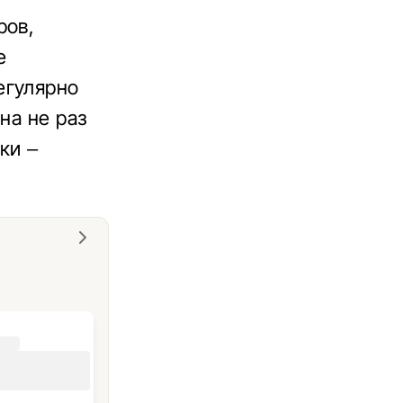
ров,
е
егулярно
на не раз
ки –