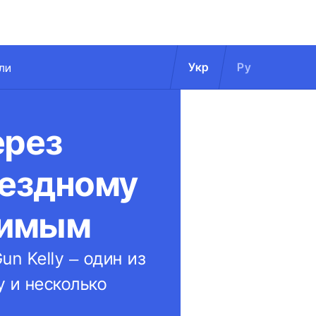
Укр
Ру
ли
ерез
вездному
димым
n Kelly – один из
у и несколько