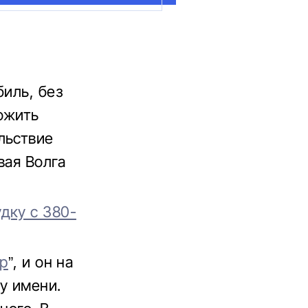
биль, без
ожить
льствие
вая Волга
дку с 380-
р
”, и он на
у имени.