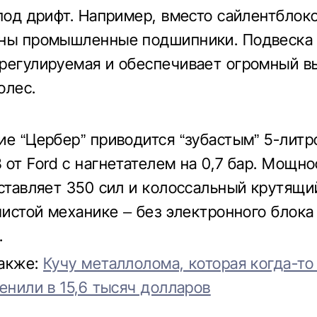
 под дрифт. Например, вместо сайлентблок
аны промышленные подшипники. Подвеска
регулируемая и обеспечивает огромный в
олес.
ие “Цербер” приводится “зубастым” 5-лит
 от Ford с нагнетателем на 0,7 бар. Мощно
оставляет 350 сил и колоссальный крутящи
 чистой механике – без электронного блока
.
также:
Кучу металлолома, которая когда-то 
ценили в 15,6 тысяч долларов