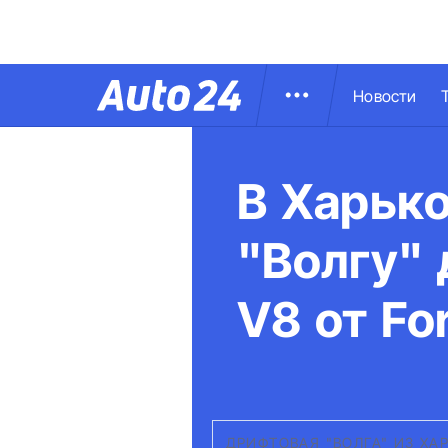
Новости
В Харьк
"Волгу"
V8 от Fo
ДРИФТОВАЯ "ВОЛГА" ИЗ ХА