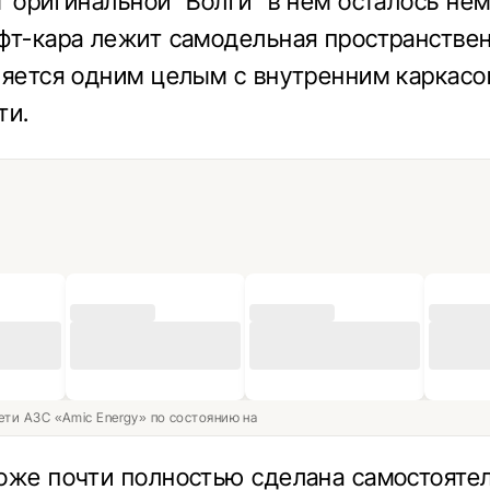
т оригинальной “Волги” в нем осталось нем
фт-кара лежит самодельная пространствен
ляется одним целым с внутренним каркас
ти.
ети АЗС «Amic Energy» по состоянию на
оже почти полностью сделана самостояте