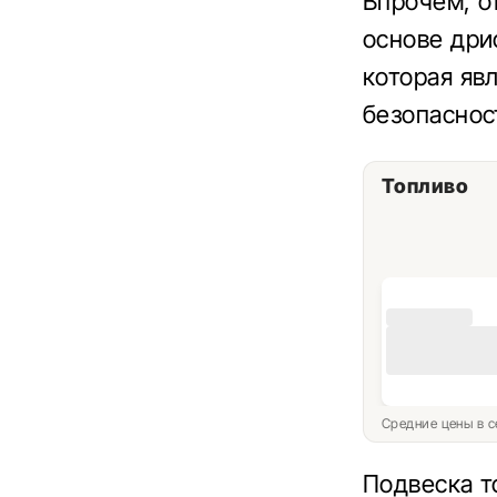
Впрочем, о
основе дри
которая яв
безопаснос
Топливо
Средние цены в с
Подвеска т