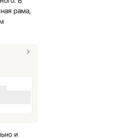
ного. В
ная рама,
ом
льно и