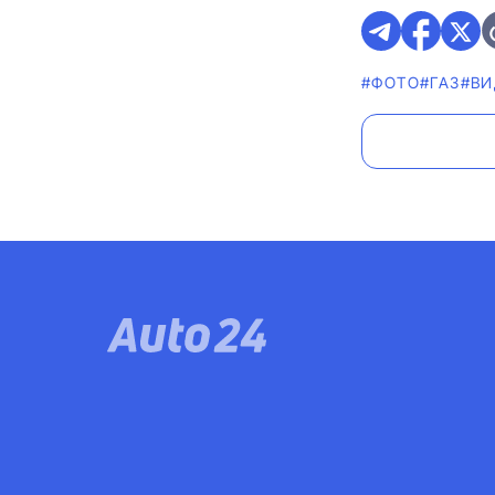
#ФОТО
#ГАЗ
#ВИ