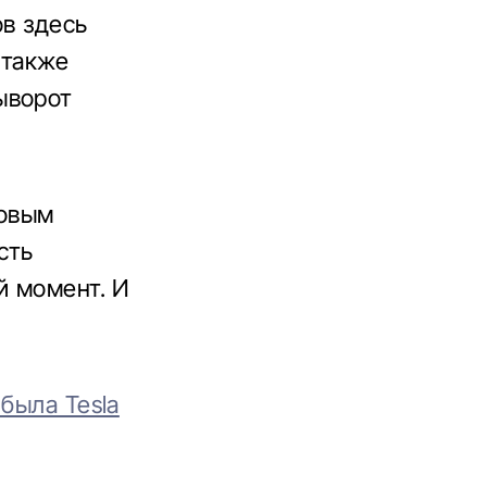
ов здесь
 также
ыворот
ровым
сть
й момент. И
была Tesla