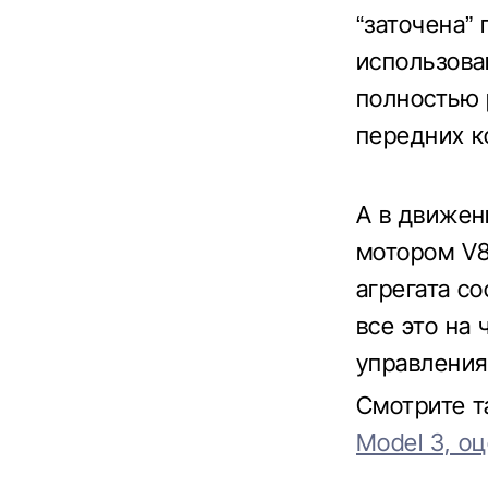
“заточена”
использов
полностью 
передних к
А в движен
мотором V8
агрегата с
все это на
управления
Смотрите 
Model 3, о