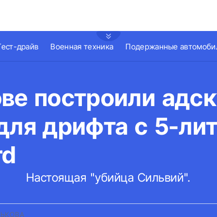
Тест-драйв
Военная техника
Подержанные автомоби
ове построили адс
 для дрифта с 5-л
rd
Настоящая "убийца Сильвий".
РЬКОВА