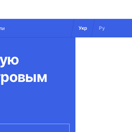
Укр
Ру
ли
кую
итровым