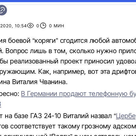
2020, 10:54
0
0 МИН
ия боевой “коряги” сгодится любой автомо
. Вопрос лишь в том, сколько нужно прил
обы реализованный проект приносил удово
кружающим. Как, например, вот эта дрифто
ина Виталия Чванина.
ресно:
В Германии продают телефонную бу
8
 на базе ГАЗ 24-10 Виталий назвал “
Цербе
тов соответствует такому грозному адском