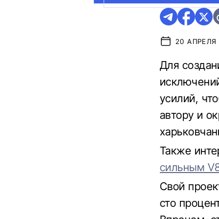
20 АПРЕЛЯ 
Для создан
исключений
усилий, чт
автору и о
харьковчан
Также инте
сильным V
Свой проект
сто процен