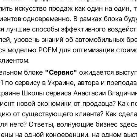
ить искусство продаж как один на один, т
иентов одновременно. В рамках блока буд
я лучшие способы эффективного воздейст
лей, уровень знаний об автомобильных бре
ся моделью POEM для оптимизации стоим
клиентом.
тельном блоке
"Сервис"
ожидается высту
1 по сервису в Украине, автора и препода
краине Школы сервиса Анастасии Владичин
иент новой экономики от продавца? Как п
ию от существующего клиента? Как сдела
ля него? Ответы, волнующие бизнес здесь
чены на одной конференции, на одном выс