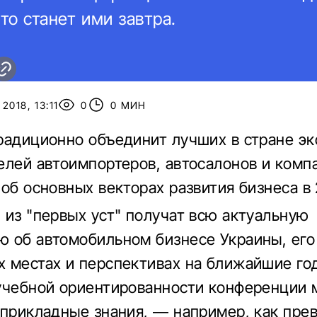
кто станет ими завтра.
2018, 13:11
0
0 МИН
радиционно объединит лучших в стране эк
елей автоимпортеров, автосалонов и комп
об основных векторах развития бизнеса в 
 из "первых уст" получат всю актуальную
 об автомобильном бизнесе Украины, его
 местах и перспективах на ближайшие го
учебной ориентированности конференции
 прикладные знания, — например, как пре