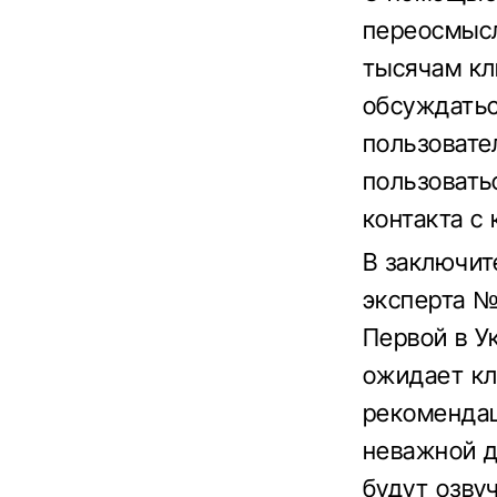
переосмысл
тысячам кл
обсуждатьс
пользовате
пользовать
контакта с 
В заключи
эксперта №
Первой в У
ожидает кл
рекомендац
неважной д
будут озву