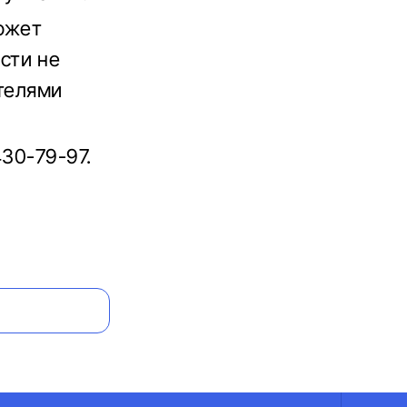
ожет
сти не
ителями
30-79-97.