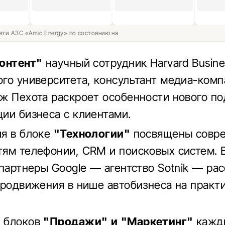
ети АЗС «Amic Energy» по состоянию на
онтент"
научный сотрудник Harvard Busine
го университета, консультант медиа-комп
ж Пехота раскроет особенности нового по
ии бизнеса с клиентами.
я в блоке
"Технологии"
посвящены совр
ям телефонии, CRM и поисковых систем. 
 партнеры Google — агентство Sotnik — ра
продвижения в нише автобизнеса на практ
 блоков
"Продажи" и "Маркетинг"
кажд