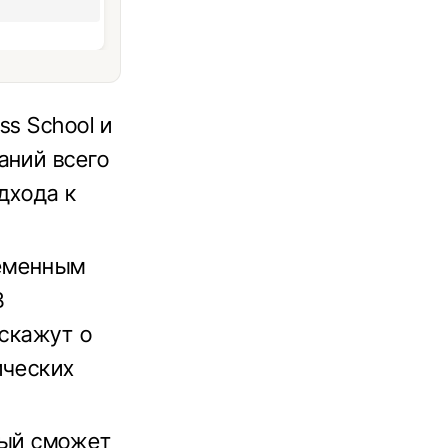
ss School и
аний всего
дхода к
еменным
В
сскажут о
ических
ый сможет