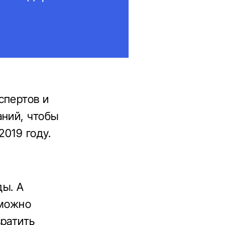
спертов и
аний, чтобы
2019 году.
ды. А
 можно
вратить