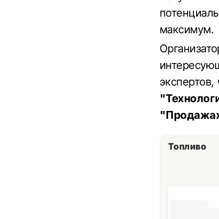
потенциаль
максимум.
Организат
интересующ
экспертов,
"Технологи
"Продажах
Топливо