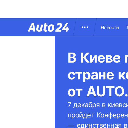
Новости
В Киеве 
стране к
от AUTO.
7 декабря в киевс
пройдет Конферен
— единственная в