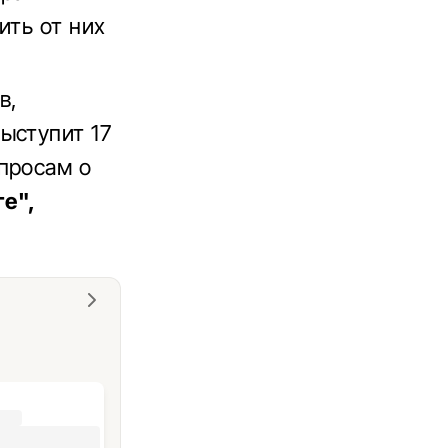
ить от них
в,
ыступит 17
просам о
е",