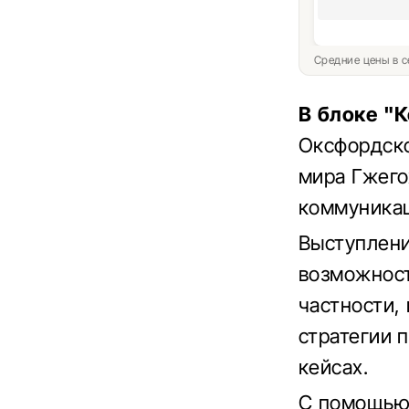
Средние цены в с
В блоке "К
Оксфордско
мира Гжего
коммуникац
Выступлени
возможност
частности,
стратегии 
кейсах.
С помощью