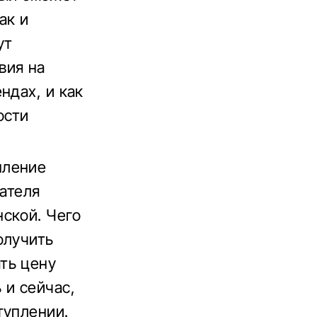
ак и
ут
вия на
ндах, и как
ости
пление
вателя
ской. Чего
олучить
ть цену
 и сейчас,
туплении.