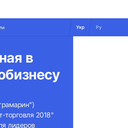
Укр
Ру
ли
ная в
обизнесу
трамарин")
-торговля 2018"
ля лидеров