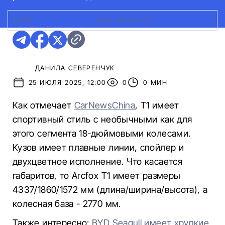
ФОТО:
CARNEWSCHINA
|
BAIC ARCFOX T1
ДАНИЛА СЕВЕРЕНЧУК
25 ИЮЛЯ 2025, 12:00
0
0 МИН
Как отмечает
CarNewsChina
, T1 имеет
спортивный стиль с необычными как для
этого сегмента 18-дюймовыми колесами.
Кузов имеет плавные линии, спойлер и
двухцветное исполнение. Что касается
габаритов, то Arcfox T1 имеет размеры
4337/1860/1572 мм (длина/ширина/высота), а
колесная база - 2770 мм.
Также интересно:
BYD Seagull имеет хрупкие