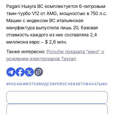
Pagani Huayra BC комплектуется 6-литровым
твин-турбо V12 от AMG, мощностью в 750 л.с.
Машин с индексом BC итальянская
мануфактура выпустила лишь 20, базовая
стоимость каждого из них составляла 2,4
миллиона евро – $ 2,6 млн.
Также интересно:
Porsche показала "кино" о
рождении электрокаров Taycan
#PAGANI
#ФОТО
#ВИДЕО
#PORSCHE
#AВТОФАНАТЫ
#НОВ