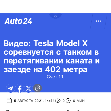
Видео: Tesla Model X
соревнуется с танком в
перетягивании каната и
заезде на 402 метра
Счет 1:1.
5 АВГУСТА 2021, 14:44
0
0 МИН