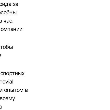
рида за
особны
 час.
компании
чтобы
в
нспортных
ovial
м опытом в
 всему
а