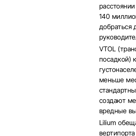
расстоянии
140 миллио
добраться 
руководите
VTOL (тран
посадкой) 
густонасел
меньше мес
стандартны
создают ме
вредные вы
Lilium обе
вертипорта