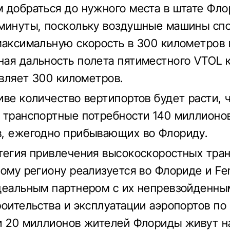
 добраться до нужного места в штате Фло
минуты, поскольку воздушные машины сп
максимальную скорость в 300 километров в
ая дальность полета пятиместного VTOL 
авляет 300 километров.
иве количество вертипортов будет расти, 
 транспортные потребности 140 миллионо
, ежегодно прибывающих во Флориду.
тегия привлечения высокоскоростных тра
ому региону реализуется во Флориде и Ferr
деальным партнером с их непревзойденны
роительства и эксплуатации аэропортов по
и 20 миллионов жителей Флориды живут н