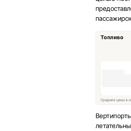
предоставл
пассажирск
Топливо
Средние цены в с
Вертипорты
летательны