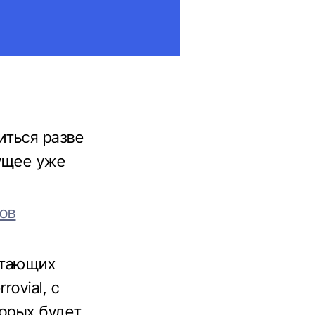
иться разве
дущее уже
ов
етающих
ovial, с
торых будет