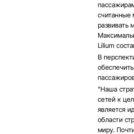
пассажирам
считанные 
развивать 
Максимальн
Lilium сост
В перспект
обеспечить
пассажиров
"Наша стра
сетей к цел
является и
области ст
миру. Почт