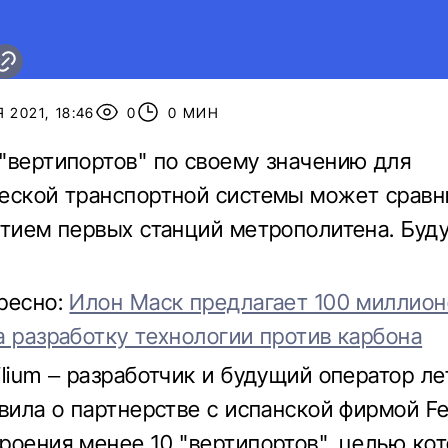
 2021, 18:46
0
0 МИН
"вертипортов" по своему значению для
еской транспортной системы может сравн
ытием первых станций метрополитена. Бу
ресно:
Илон Маск предлагает 100 миллион
а разработку технологии против карбона
ilium – разработчик и будущий оператор л
вила о партнерстве с испанской фирмой Ferr
роения менее 10 "вертипортов", целью ко