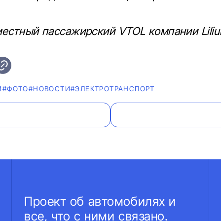
местный пассажирский VTOL компании Lilium
И
#ФОТО
#НОВОСТИ
#ЭЛЕКТРОТРАНСПОРТ
Проект об автомобилях и
все, что с ними связано.