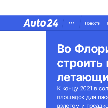
Новости
Во Флори
строить
летающи
К концу 2021 в с
площадок для пас
взлетом и посадко