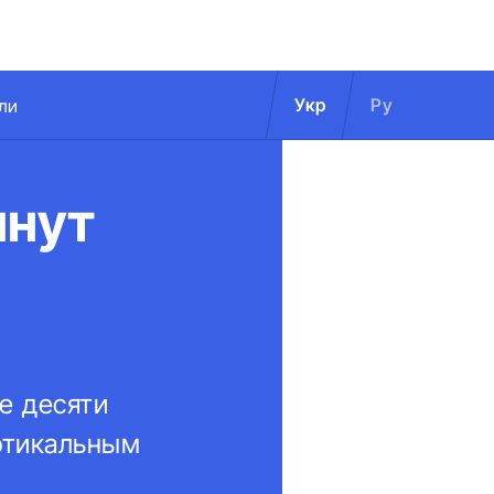
Укр
Ру
ли
чнут
е десяти
ртикальным