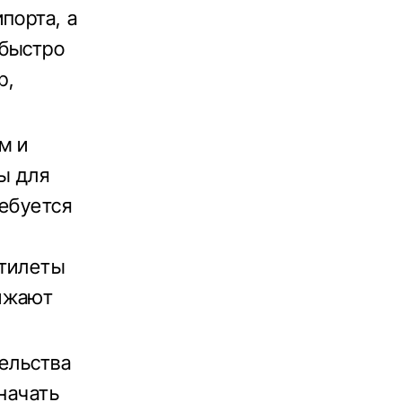
порта, а
 быстро
р,
м и
ы для
ребуется
ртилеты
нижают
ельства
начать