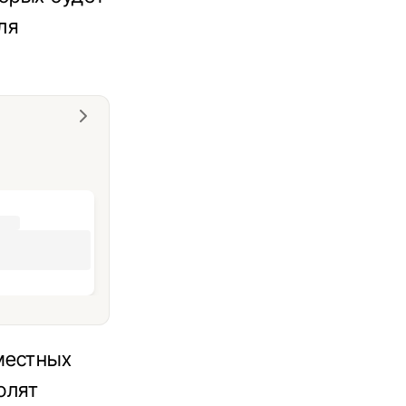
ля
местных
олят