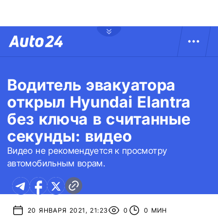
Водитель эвакуатора
открыл Hyundai Elantra
без ключа в считанные
секунды: видео
Видео не рекомендуется к просмотру
автомобильным ворам.
20 ЯНВАРЯ 2021, 21:23
0
0 МИН