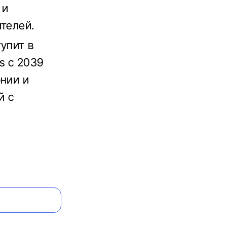
 и
телей.
упит в
s с 2039
онии и
й с