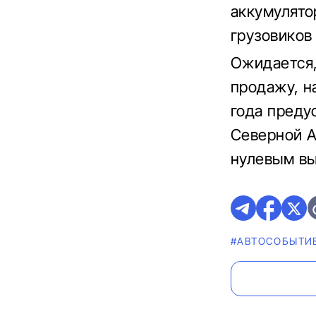
аккумулято
грузовиков
Ожидается,
продажу, на
года преду
Северной А
нулевым вы
#АВТОСОБЫТИ