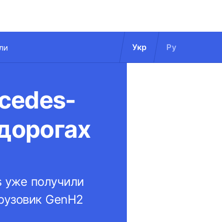
Укр
Ру
ли
cedes-
 дорогах
s уже получили
грузовик GenH2