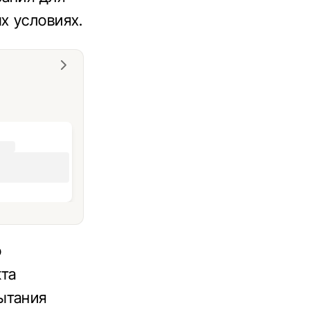
х условиях.
о
кта
ытания