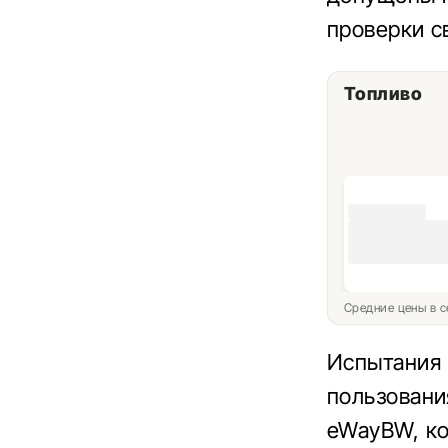
проверки с
Топливо
Средние цены в с
Испытания 
пользовани
eWayBW, ко