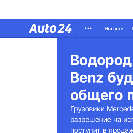
Новости
Водород
Benz буд
общего 
Грузовики Merced
разрешение на ис
поступит в продаж