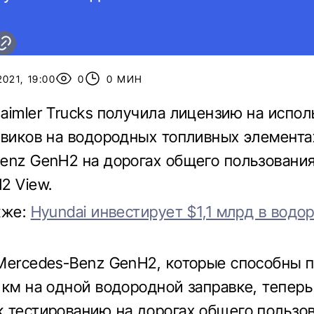
021, 19:00
0
0 МИН
aimler Trucks получила лицензию на испол
овиков на водородных топливных элемента
enz GenH2 на дорогах общего пользования
2 View.
кже:
Hyundai инвестирует $1,1 млрд в водо
Mercedes-Benz GenH2, которые способны 
 км на одной водородной заправке, теперь
 тестированию на дорогах общего пользо