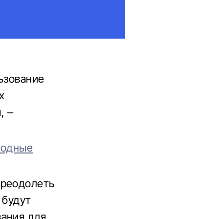
ьзование
х
, –
родные
преодолеть
 будут
вания для