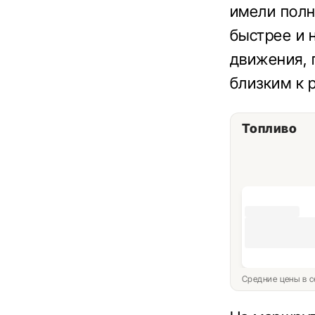
имели полн
быстрее и 
движения, 
близким к 
Топливо
Средние цены в с