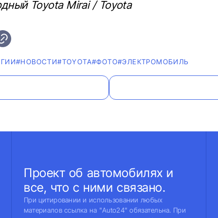
дный Toyota Mirai / Toyota
ОГИИ
#НОВОСТИ
#TOYOTA
#ФОТО
#ЭЛЕКТРОМОБИЛЬ
Проект об автомобилях и
все, что с ними связано.
При цитировании и использовании любых
материалов ссылка на "Auto24" обязательна. При