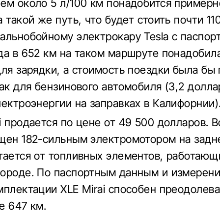
ем около 5 л/100 км понадобится примерн
 такой же путь, что будет стоить почти 11
альнобойному электрокару Tesla с паспор
да в 652 км на таком маршруте понадобил
для зарядки, а стоимость поездки была бы
как для бензинового автомобиля (3,2 долла
лектроэнергии на заправках в Калифорнии)
i продается по цене от 49 500 долларов. 
щен 182-сильным электромотором на задне
тается от топливных элементов, работающ
ороде. По паспортным данным и измерени
мплектации XLE Mirai способен преодолева
е 647 км.