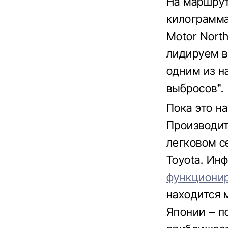
На маршрут
килограмма
Motor North
лидируем в
одним из н
выбросов”.
Пока это н
Производит
легковом с
Toyota. Ин
функционир
находится 
Японии – п