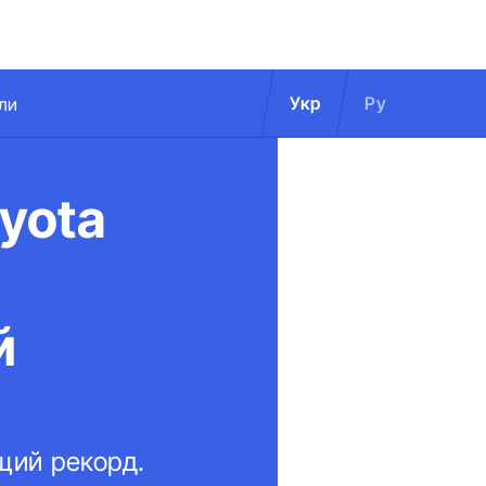
Укр
Ру
ли
yota
й
щий рекорд.