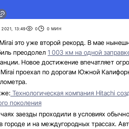
 2021, 13:49
0
0 МИН
Mirai это уже второй рекорд. В мае нынеш
биль преодолел
1 003 км на одной заправк
анции. Новое достижение впечатляет ог
 Mirai проехал по дорогам Южной Калифор
илометра.
кже:
Технологическая компания Hitachi соз
ого поколения
учаях заезды проходили в условиях обычн
 в городе и на междугородных трассах. Ав