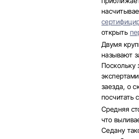
приближает
насчитывае
сертифици
открыть
пе
Двумя кру
называют з
Поскольку 
экспертами
заезда, о 
посчитать 
Средняя ст
что выливае
Седану так