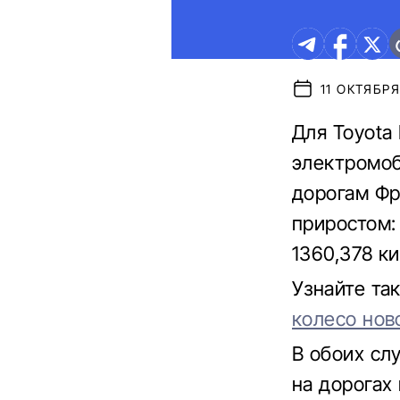
11 ОКТЯБРЯ
Для Toyota 
электромо
дорогам Фр
приростом:
1360,378 к
Узнайте та
колесо нов
В обоих сл
на дорогах