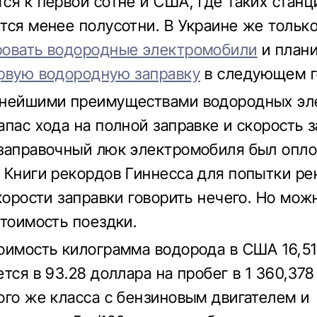
ся к первой сотне и США, где таких станц
тся менее полусотни. В Украине же тольк
ровать водородные электромобили
и план
рвую водородную заправку
в следующем г
пнейшими преимуществами водородных эл
апас хода на полной заправке и скорость з
заправочный люк электромобиля был опл
 Книги рекордов Гиннесса для попытки ре
скорости заправки говорить нечего. Но мож
стоимость поездки.
оимость килограмма водорода в США 16,51
тся в 93.28 доллара на пробег в 1 360,378
ого же класса с бензиновым двигателем и