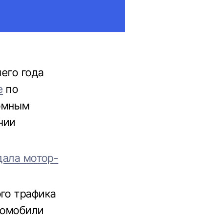
него года
е
по
ромным
нии
дала мотор-
ого трафика
томобили