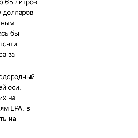
о 65 литров
0 долларов.
тным
ась бы
 почти
ра за
.
Водородный
й оси,
их на
ям EPA, в
ть на