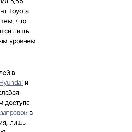
ил 5,65
нт Toyota
 тем, что
ется лишь
вым уровнем
лей в
Hyundai
и
слабая –
м доступе
 заправок
в
ия, лишь