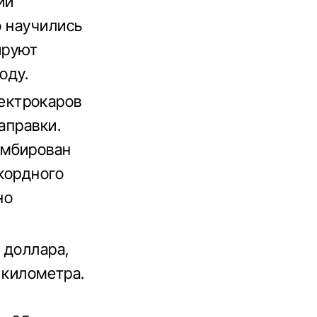
ий
о научились
ируют
оду.
ектрокаров
аправки.
омбирован
кордного
но
 доллара,
 километра.