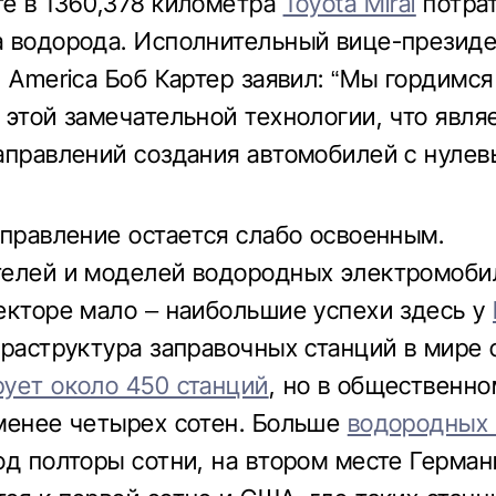
е в 1360,378 километра
Toyota Mirai
потрат
 водорода. Исполнительный вице-президе
 America Боб Картер заявил: “Мы гордимся
 этой замечательной технологии, что явля
аправлений создания автомобилей с нуле
аправление остается слабо освоенным.
елей и моделей водородных электромоби
екторе мало – наибольшие успехи здесь у
фраструктура заправочных станций в мире 
ует около 450 станций
, но в общественно
менее четырех сотен. Больше
водородных
од полторы сотни, на втором месте Герман