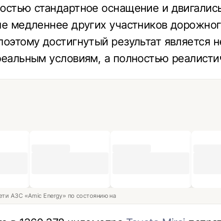
остью стандартное оснащение и двигалис
не медленнее других участников дорожно
поэтому достигнутый результат является н
реальным условиям, а полностью реалисти
ети АЗС «Amic Energy» по состоянию на