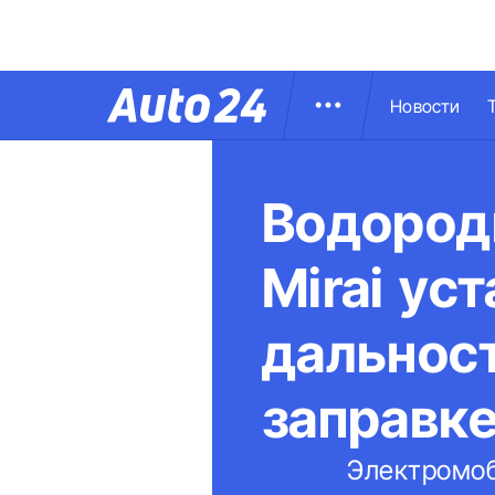
Новости
Водород
Mirai ус
дальност
заправк
Электромоб