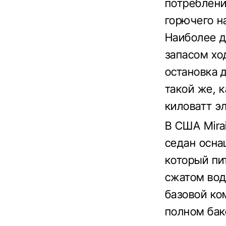
потреблени
горючего на
Наиболее д
запасом хо
остановка 
такой же, 
киловатт э
В США Mira
седан осна
который пи
сжатом вод
базовой ко
полном бак