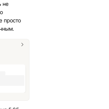
ь не
го
е просто
чным.