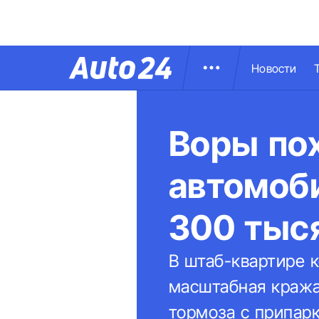
Новости
Воры пох
автомоби
300 тыс
В штаб-квартире 
масштабная кража
тормоза с припар