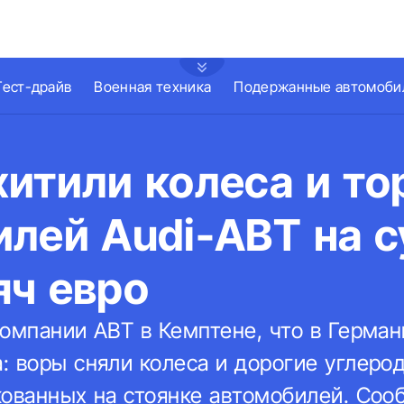
Тест-драйв
Военная техника
Подержанные автомоби
итили колеса и то
лей Audi-ABT на с
яч евро
компании ABT в Кемптене, что в Герма
: воры сняли колеса и дорогие углеро
кованных на стоянке автомобилей. Соо