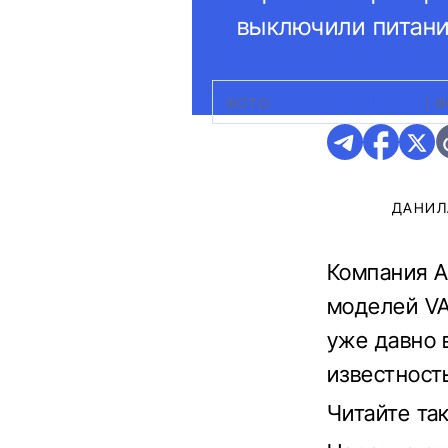
выключили питани
ФОТО:
АВТОМОБИЛИСТЫ
|
Ф
ДАНИЛ
Компания A
моделей VA
уже давно 
известност
Читайте та