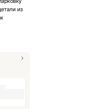
парковку
детали из
ак