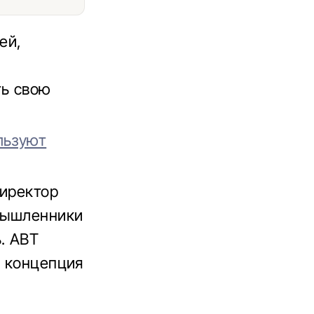
ей,
ть свою
льзуют
директор
умышленники
. ABT
а концепция