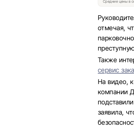
Средние цены в с
Руководите
отмечая, ч
парковочно
преступную
Также инте
сервис зака
На видео, 
компании Д
подставили
заявила, ч
безопаснос