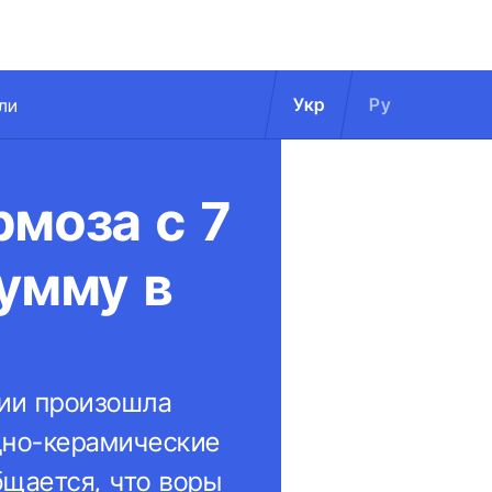
Укр
Ру
ли
рмоза с 7
умму в
нии произошла
дно-керамические
бщается, что воры