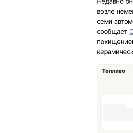
Недавно он
возле неме
семи автом
сообщает
C
похищением
керамическ
Топливо