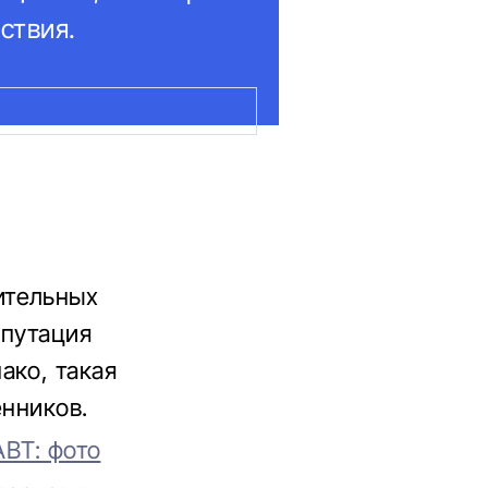
ствия.
ительных
епутация
ако, такая
енников.
ABT: фото