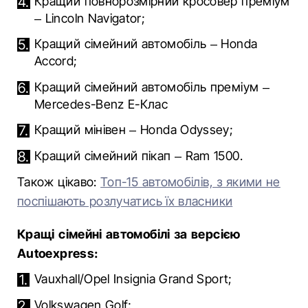
Кращий повнорозмірний кросовер преміум
– Lincoln Navigator;
Кращий сімейний автомобіль –
Honda
Accord
;
Кращий сімейний автомобіль преміум –
Mercedes-Benz
E-Клас
Кращий мінівен – Honda Odyssey;
Кращий сімейний пікап –
Ram
1500.
Також цікаво:
Топ-15 автомобілів, з якими не
поспішають розлучатись їх власники
Кращі сімейні автомобілі за версією
Аutoexpress:
Vauxhall/
Opel
Insignia Grand Sport;
Volkswagen
Golf
;