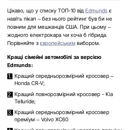
Цікаво, що у списку ТОП-10 від
Edmunds
є
навіть пікап – без нього рейтинг був би не
повним для мешканців США. При цьому –
жодного електрокара чи хоча б гібрида.
Порівняйте з
європейським
вибором.
Кращі сімейні автомобілі за версією
Edmunds:
Кращий середньорозмірний кросовер –
Honda CR-V
;
Кращий повнорозмірний кросовер -
Kia
Telluride
;
Кращий середньорозмірний кросовер
преміум –
Volvo XC60