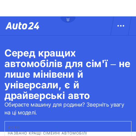
Серед кращих
автомобілів для сім'ї – не
лише мінівени й
універсали, є й
драйверські авто
Обираєте машину для родини? Зверніть увагу
на ці моделі.
ФОТО:
СARFROMJAPAN
|
НАЗВАНО КРАЩІ СІМЕЙНІ АВТОМОБІЛІ