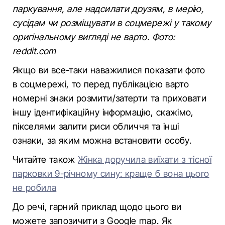
паркування, але надсилати друзям, в мерію,
сусідам чи розміщувати в соцмережі у такому
оригінальному вигляді не варто. Фото:
reddit.com
Якщо ви все-таки наважилися показати фото
в соцмережі, то перед публікацією варто
номерні знаки розмити/затерти та приховати
іншу ідентифікаційну інформацію, скажімо,
пікселями залити риси обличчя та інші
ознаки, за яким можна встановити особу.
Читайте також
Жінка доручила виїхати з тісної
парковки 9-річному сину: краще б вона цього
не робила
До речі, гарний приклад щодо цього ви
можете запозичити з Google map. Як