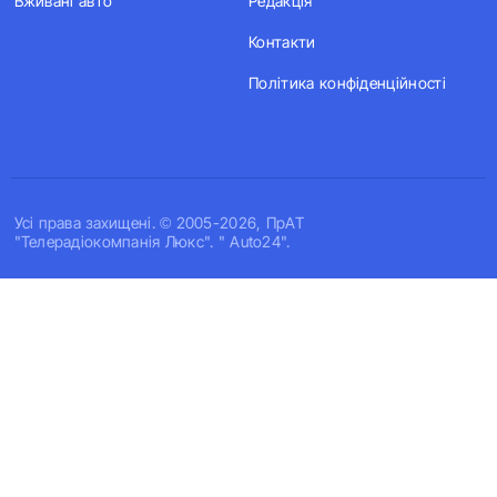
Вживані авто
Редакція
Контакти
Політика конфіденційності
Усi права захищенi. © 2005-2026, ПрАТ
"Телерадіокомпанія Люкс". " Auto24".