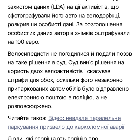
захистом даних (LDA) на дії активістів, що
сфотографували його авто на велодоріжці,
розкривши особисті дані. За розголошення
особистих даних авторів знімків оштрафували
на 100 євро.
Велосипедисти не погодилися й подали позов
на таке рішення в суд. Суд виніс рішення на
користь двох велоактивістів і скасував
штрафи для обох, оскільки фото незаконно
припаркованих автомобілів було відправлено
електронною поштою в поліцію, а не
розповсюджено.
Читайте також
Відео: невдале паралельне
паркування призвело до карколомної аварії
Люди, які сповіщають поліцію про