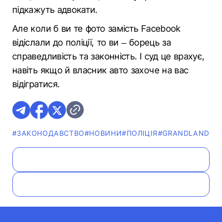
підкажуть адвокати.
Але коли б ви те фото замість Facebook
відіслали до поліції, то ви – борець за
справедливість та законність. І суд це врахує,
навіть якщо й власник авто захоче на вас
відігратися.
#ЗАКОНОДАВСТВО
#НОВИНИ
#ПОЛІЦІЯ
#GRANDLAND
#Ф