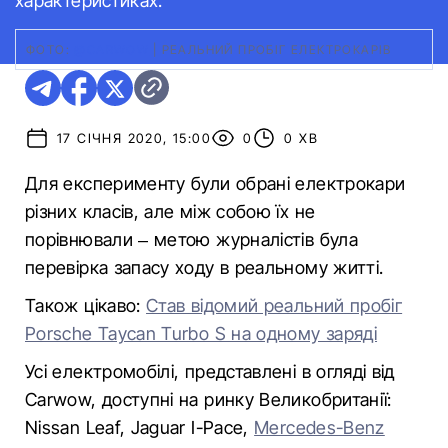
характеристиках.
ФОТО:
@CARWOW
|
РЕАЛЬНИЙ ПРОБІГ ЕЛЕКТРОКАРІВ
17 СІЧНЯ 2020, 15:00
0
0 ХВ
Для експерименту були обрані електрокари
різних класів, але між собою їх не
порівнювали – метою журналістів була
перевірка запасу ходу в реальному житті.
Також цікаво:
Став відомий реальний пробіг
Porsche Taycan Turbo S на одному заряді
Усі електромобілі, представлені в огляді від
Carwow, доступні на ринку Великобританії:
Nissan Leaf, Jaguar I-Pace,
Mercedes-Benz