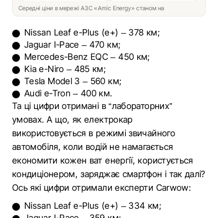
Середні ціни в мережі АЗС «Amic Energy» станом на
Nissan Leaf e-Plus (e+) – 378 км;
Jaguar I-Pace – 470 км;
Mercedes-Benz EQC – 450 км;
Kia e-Niro – 485 км;
Tesla Model 3 – 560 км;
Audi e-Tron ​​​– 400 км.
Та ці цифри отримані в “лабораторних”
умовах. А що, як електрокар
використовується в режимі звичайного
автомобіля, коли водій не намагається
економити кожен ват енергії, користується
кондиціонером, заряджає смартфон і так далі?
Ось які цифри отримали експерти Carwow:
Nissan Leaf e-Plus (e+) – 334 км;
Jaguar I-Pace – 359 км;