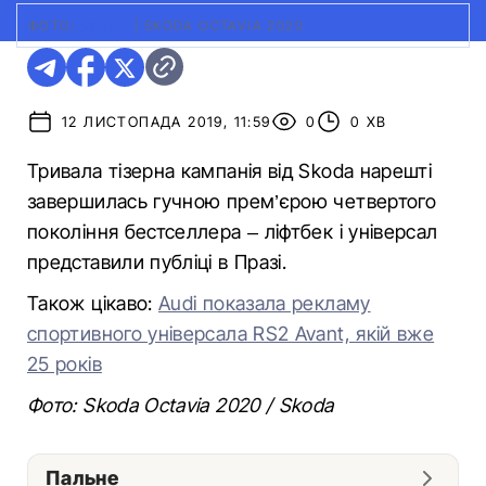
ФОТО:
SKODA
|
SKODA OCTAVIA 2020
12 ЛИСТОПАДА 2019, 11:59
0
0 ХВ
Тривала тізерна кампанія від Skoda нарешті
завершилась гучною прем’єрою четвертого
покоління бестселлера – ліфтбек і універсал
представили публіці в Празі.
Також цікаво:
Audi показала рекламу
спортивного універсала RS2 Avant, якій вже
25 років
Фото: Skoda Octavia 2020 / Skoda
Пальне