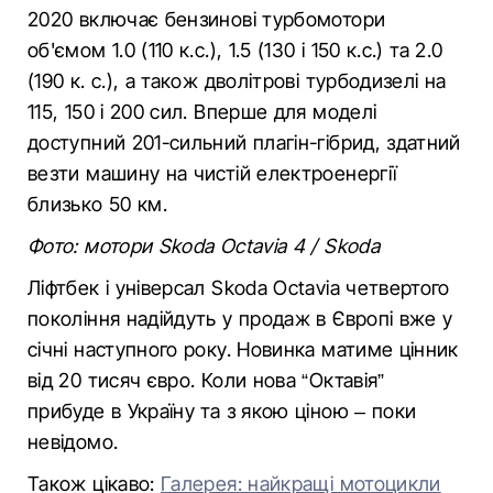
2020 включає бензинові турбомотори
об'ємом 1.0 (110 к.с.), 1.5 (130 і 150 к.с.) та 2.0
(190 к. с.), а також дволітрові турбодизелі на
115, 150 і 200 сил. Вперше для моделі
доступний 201-сильний плагін-гібрид, здатний
везти машину на чистій електроенергії
близько 50 км.
Фото: мотори Skoda Octavia 4 / Skoda
Ліфтбек і універсал Skoda Octavia четвертого
покоління надійдуть у продаж в Європі вже у
січні наступного року. Новинка матиме цінник
від 20 тисяч євро. Коли нова “Октавія”
прибуде в Україну та з якою ціною – поки
невідомо.
Також цікаво:
Галерея: найкращі мотоцикли