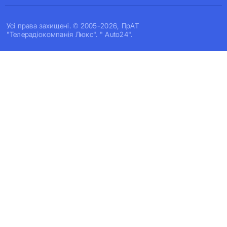
Усi права захищенi. © 2005-2026, ПрАТ
"Телерадіокомпанія Люкс". " Auto24".