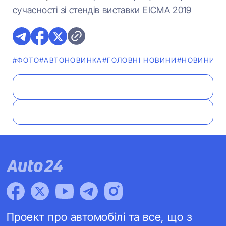
сучасності зі стендів виставки EICMA 2019
#ФОТО
#АВТОНОВИНКА
#ГОЛОВНІ НОВИНИ
#НОВИНИ
#В
Проект про автомобілі та все, що з