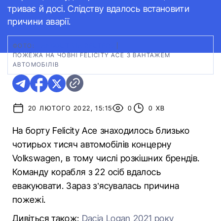
триває й досі. Слідству вдалось встановити
причини аварії.
ФОТО:
HANDOUT VIA REUTERS
|
ПОЖЕЖА НА ЧОВНІ FELICITY ACE З ВАНТАЖЕМ
АВТОМОБІЛІВ
20 ЛЮТОГО 2022, 15:15
0
0 ХВ
На борту Felicity Ace знаходилось близько
чотирьох тисяч автомобілів концерну
Volkswagen, в тому числі розкішних брендів.
Команду корабля з 22 осіб вдалось
евакуювати. Зараз з’ясувалась причина
пожежі.
Дивіться також:
Dacia Logan 2021 року