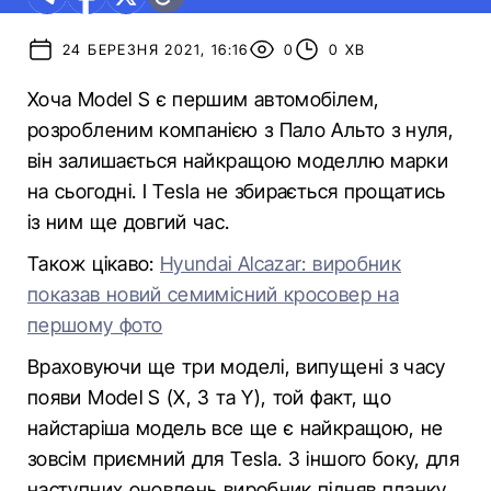
24 БЕРЕЗНЯ 2021, 16:16
0
0 ХВ
Хоча Model S є першим автомобілем,
розробленим компанією з Пало Альто з нуля,
він залишається найкращою моделлю марки
на сьогодні. І Tesla не збирається прощатись
із ним ще довгий час.
Також цікаво:
Hyundai Alcazar: виробник
показав новий семимісний кросовер на
першому фото
Враховуючи ще три моделі, випущені з часу
появи Model S (X, 3 та Y), той факт, що
найстаріша модель все ще є найкращою, не
зовсім приємний для Tesla. З іншого боку, для
наступних оновлень виробник підняв планку