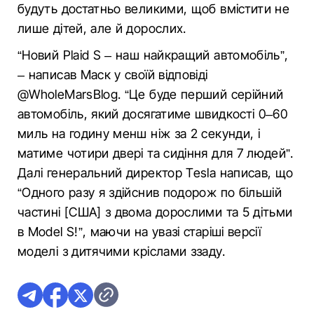
будуть достатньо великими, щоб вмістити не
лише дітей, але й дорослих.
“Новий Plaid S – наш найкращий автомобіль”,
– написав Маск у своїй відповіді
@WholeMarsBlog. “Це буде перший серійний
автомобіль, який досягатиме швидкості 0–60
миль на годину менш ніж за 2 секунди, і
матиме чотири двері та сидіння для 7 людей”.
Далі генеральний директор Tesla написав, що
“Одного разу я здійснив подорож по більшій
частині [США] з двома дорослими та 5 дітьми
в Model S!”, маючи на увазі старіші версії
моделі з дитячими кріслами ззаду.