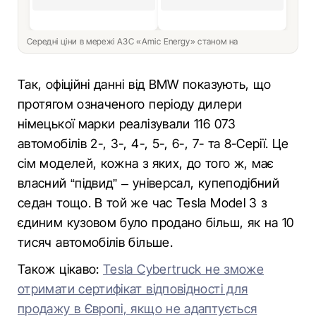
Середні ціни в мережі АЗС «Amic Energy» станом на
Так, офіційні данні від BMW показують, що
протягом означеного періоду дилери
німецької марки реалізували 116 073
автомобілів 2-, 3-, 4-, 5-, 6-, 7- та 8-Серії. Це
сім моделей, кожна з яких, до того ж, має
власний “підвид” – універсал, купеподібний
седан тощо. В той же час Tesla Model 3 з
єдиним кузовом було продано більш, як на 10
тисяч автомобілів більше.
Також цікаво:
Tesla Cybertruck не зможе
отримати сертифікат відповідності для
продажу в Європі, якщо не адаптується