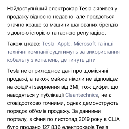
Найдоступніший електрокар Tesla з’явився у
продажу відносно недавно, але продається
значно краще за машини шанованих брендів
з довгою історією та гарною репутацією.
Також цікаво:
Tesla, Apple, Microsoft та інші
технічні компанії судитимуть за використання
кобальту з копалень, де гинуть діти
Tesla не оприлюднює дані про щомісячні
продажі, а також майже ніколи не відповідає
на офіційні звернення від ЗМІ, тож цифри, що
наводяться у публікації
Cleantechnica
, не є
стовідсотково точними, однак демонструють
порядок об’ємів продажу. За данними
порталу, з січня по листопад 2019 року в США
було продано 127 836 електрокарів Tesla