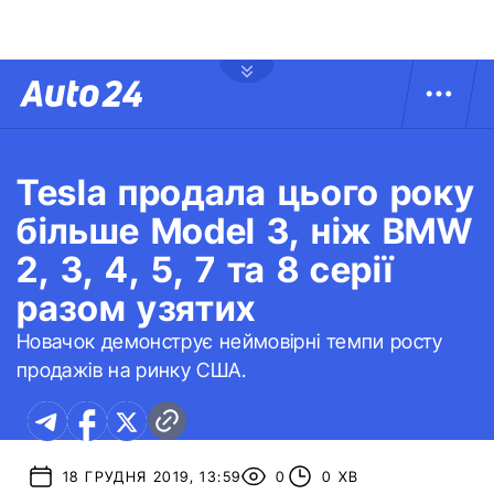
Tesla продала цього року
більше Model 3, ніж BMW
2, 3, 4, 5, 7 та 8 серії
разом узятих
Новачок демонструє неймовірні темпи росту
продажів на ринку США.
18 ГРУДНЯ 2019, 13:59
0
0 ХВ