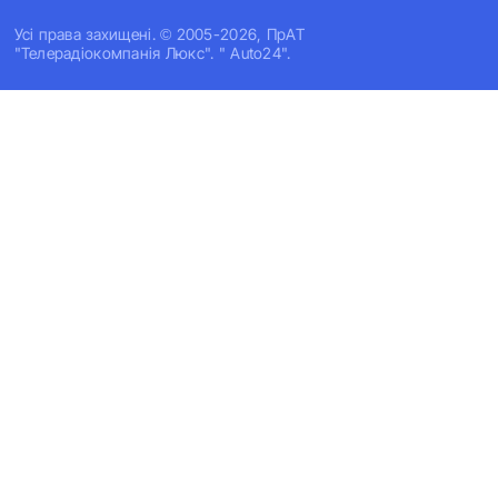
Усi права захищенi. © 2005-2026, ПрАТ
"Телерадіокомпанія Люкс". " Auto24".