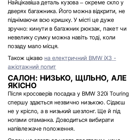
Найцікавіша деталь кузова – окреме скло у
дверях багажника. Його можна відкрити, не
піднімаючи всю кришку. У місті це дуже
зручно: кинути в багажник рюкзак, пакет чи
невелику сумку можна навіть тоді, коли
позаду мало місця.
Також цікаво
на електричний BMW iX3 -
ажіотажний попит
САЛОН: НИЗЬКО, ЩІЛЬНО, АЛЕ
ЯКІСНО
Після кросоверів посадка у BMW 320i Touring
спершу здається незвично низькою. Сідаєш
не у крісло, а в низький шезлонг. Ще й під
ногами отаманка. Доводиться вибирати
напівлежаче положення.