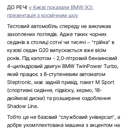
ДО РЕЧІ
у Києві показали BMW iX3:
презентація з космічним шоу
Тестовий автомобіль спереду не викликав
захоплених поглядів. Адже таких чорних
седанів в столиці сотні чи тисячі – “трійка” в
кузові седан G20 випускається вже вісім
років. Під капотом - 2,0-літровий бензиновий
4-циліндровий двигун BMW TwinPower Turbo,
який працює з 8-ступеневим автоматом
Steptronic, має задній привід, пакет M Sport
(спортивні сидіння, підвіску, кермо, 18-
дюймові диски) та розширене оздоблення
Shadow Line.
Тобто це не базовий “службовий універсал”, а
добре укомплектована машина з акцентом на