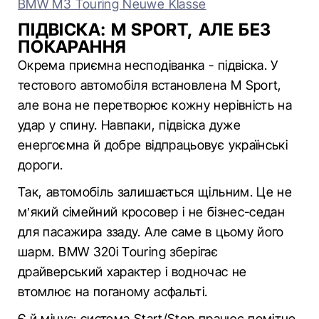
BMW M3 Touring Neuwe Klasse
ПІДВІСКА: M SPORT, АЛЕ БЕЗ
ПОКАРАННЯ
Окрема приємна несподіванка - підвіска. У
тестового автомобіля встановлена M Sport,
але вона не перетворює кожну нерівність на
удар у спину. Навпаки, підвіска дуже
енергоємна й добре відпрацьовує українські
дороги.
Так, автомобіль залишається щільним. Це не
м’який сімейний кросовер і не бізнес-седан
для пасажира ззаду. Але саме в цьому його
шарм. BMW 320i Touring зберігає
драйверський характер і водночас не
втомлює на поганому асфальті.
Є й мінус: система Start/Stop працює помітно.