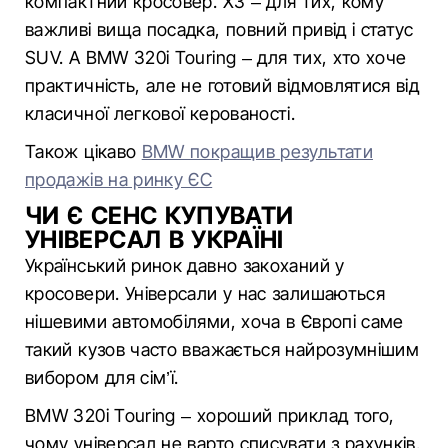
компактний кросовер. X3 – для тих, кому
важливі вища посадка, повний привід і статус
SUV. А BMW 320i Touring – для тих, хто хоче
практичність, але не готовий відмовлятися від
класичної легкової керованості.
Також цікаво
BMW покращив результати
продажів на ринку ЄС
ЧИ Є СЕНС КУПУВАТИ
УНІВЕРСАЛ В УКРАЇНІ
Український ринок давно закоханий у
кросовери. Універсали у нас залишаються
нішевими автомобілями, хоча в Європі саме
такий кузов часто вважається найрозумнішим
вибором для сім’ї.
BMW 320i Touring – хороший приклад того,
чому універсал не варто списувати з рахунків.