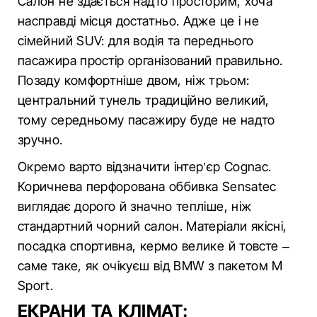
Салон не здається надто просторим, хоча
насправді місця достатньо. Адже це і не
сімейний SUV: для водія та переднього
пасажира простір організований правильно.
Позаду комфортніше двом, ніж трьом:
центральний тунель традиційно великий,
тому середньому пасажиру буде не надто
зручно.
Окремо варто відзначити інтер’єр Cognac.
Коричнева перфорована оббивка Sensatec
виглядає дорого й значно тепліше, ніж
стандартний чорний салон. Матеріали якісні,
посадка спортивна, кермо велике й товсте –
саме таке, як очікуєш від BMW з пакетом M
Sport.
ЕКРАНИ ТА КЛІМАТ: