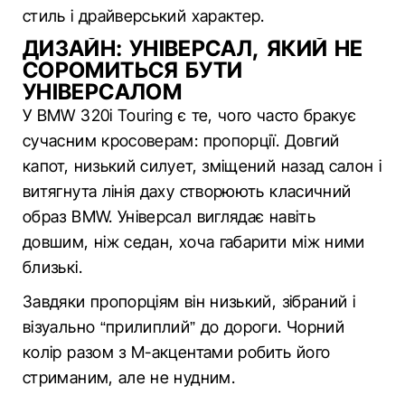
стиль і драйверський характер.
ДИЗАЙН: УНІВЕРСАЛ, ЯКИЙ НЕ
СОРОМИТЬСЯ БУТИ
УНІВЕРСАЛОМ
У BMW 320i Touring є те, чого часто бракує
сучасним кросоверам: пропорції. Довгий
капот, низький силует, зміщений назад салон і
витягнута лінія даху створюють класичний
образ BMW. Універсал виглядає навіть
довшим, ніж седан, хоча габарити між ними
близькі.
Завдяки пропорціям він низький, зібраний і
візуально “прилиплий” до дороги. Чорний
колір разом з M-акцентами робить його
стриманим, але не нудним.