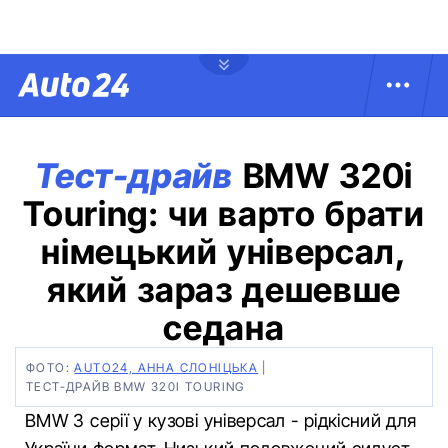
Тест-драйв
BMW 320i
Touring: чи варто брати
німецький універсал,
який зараз дешевше
седана
ФОТО:
AUTO24, АННА СЛОНІЦЬКА
|
ТЕСТ-ДРАЙВ BMW 320I TOURING
BMW 3 серії у кузові універсал - рідкісний для