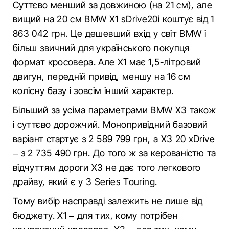
Суттєво менший за довжиною (на 21 см), але
вищий на 20 см BMW X1 sDrive20i коштує від 1
863 042 грн. Це дешевший вхід у світ BMW і
більш звичний для українського покупця
формат кросовера. Але X1 має 1,5-літровий
двигун, передній привід, меншу на 16 см
колісну базу і зовсім інший характер.
Більший за усіма параметрами BMW X3 також
і суттєво дорожчий. Монопривідний базовий
варіант стартує з 2 589 799 грн, а X3 20 xDrive
– з 2 735 490 грн. До того ж за керованістю та
відчуттям дороги X3 не дає того легкового
драйву, який є у 3 Series Touring.
Тому вибір насправді залежить не лише від
бюджету. X1 – для тих, кому потрібен