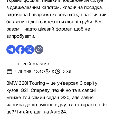
України формат. Низький подовжений силует
з довжелезним капотом, класична посадка,
відточена баварська керованість, практичний
багажник і дві товстезні вихлопні труби. Все
разом - надто цікавий формат, щоб не
випробувати.
СЕРГІЙ МАТУСЯК
4 ЛИПНЯ, 10:46
0
0 ХВ
BMW 320i Touring – це універсал 3 серії у
кузові G21. Спереду, технічно та в салоні –
майже той самий седан G20, але задня
частина дещо змінює відчуття та характер. Як
це? Читайте далі на Авто24.