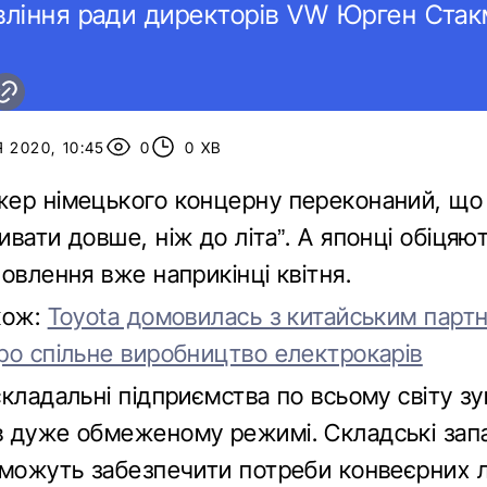
вління ради директорів VW Юрген Стак
 2020, 10:45
0
0 ХВ
ер німецького концерну переконаний, що
вати довше, ніж до літа”. А японці обіцяю
овлення вже наприкінці квітня.
кож:
Toyota домовилась з китайським парт
ро спільне виробництво електрокарів
кладальні підприємства по всьому світу зу
 дуже обмеженому режимі. Складські зап
 можуть забезпечити потреби конвеєрних лі