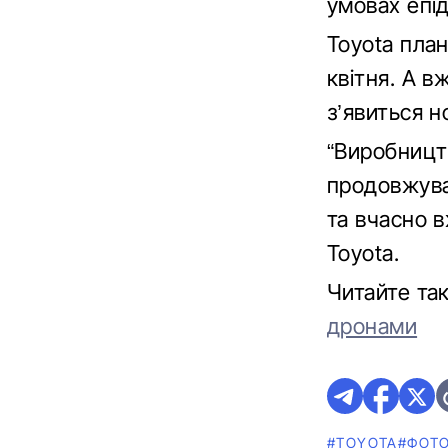
умовах епід
Toyota план
квітня. А в
з’явиться н
“Виробницт
продовжува
та вчасно в
Toyota.
Читайте та
дронами
#TOYOTA
#ФОТ