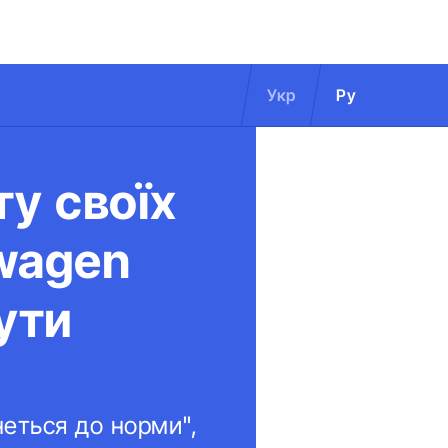
Укр
Ру
ту своїх
swagen
ути
еться до норми",