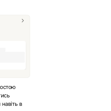
ростою
тись
 навіть в