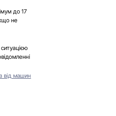
імум до 17
якщо не
 ситуацією
овідомленні
в від машин