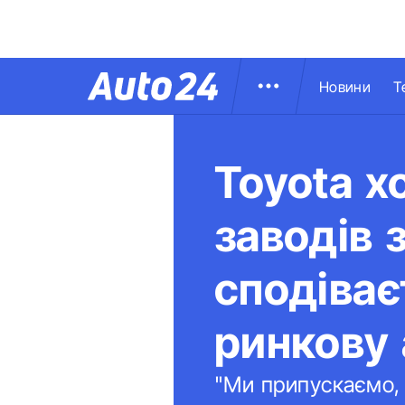
Новини
Т
Toyota х
заводів 
сподіває
ринкову 
"Ми припускаємо, 