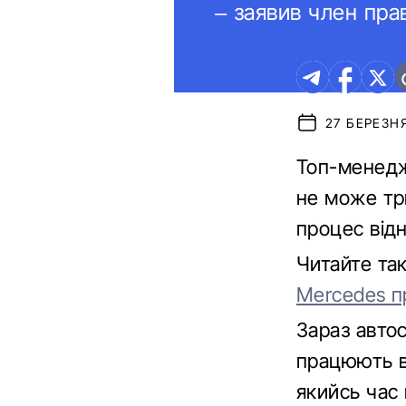
– заявив член пра
27 БЕРЕЗНЯ
Топ-менедж
не може три
процес відн
Читайте та
Mercedes п
Зараз автос
працюють в
якийсь час