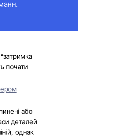
манн.
 “затримка
ть почати
нером
пинені або
аси деталей
ній, однак