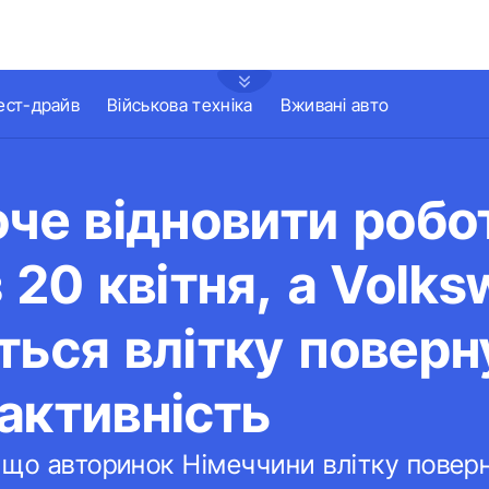
ест-драйв
Військова техніка
Вживані авто
оче відновити робо
з 20 квітня, а Volk
ться влітку поверн
активність
що авторинок Німеччини влітку поверн