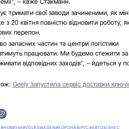
емії”, – каже Стакманн.
ує тримати свої заводи зачиненими, як мін
же з 20 квітня повністю відновити роботу, 
ових перепон.
во запасних частин та центри логістики
тимуть працювати. Ми будемо стежити за
живати відповідних заходів”, – йдеться у п
кож:
Geely запустила сервіс доставки ключі
О
#НОВИНИ
#VOLKSWAGEN
#КОРОНАВІРУС
#АВТОБІЗНЕС