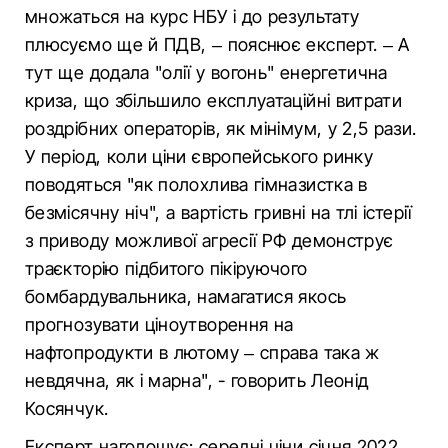
множаться на курс НБУ і до результату
плюсуємо ще й ПДВ, – пояснює експерт. – А
тут ще додала "олії у вогонь" енергетична
криза, що збільшило експлуатаційні витрати
роздрібних операторів, як мінімум, у 2,5 рази.
У період, коли ціни європейського ринку
поводяться "як полохлива гімназистка в
безмісячну ніч", а вартість гривні на тлі істерії
з приводу можливої агресії РФ демонструє
траєкторію підбитого пікіруючого
бомбардувальника, намагатися якось
прогнозувати ціноутворення на
нафтопродукти в лютому – справа така ж
невдячна, як і марна", - говорить Леонід
Косянчук.
Експерт наголошує: середні ціни січня 2022