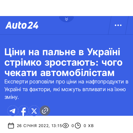
Ціни на пальне в Україні
стрімко зростають: чого
чекати автомобілістам
Експерти розповіли про ціни на нафтопродукти в
Україні та фактори, які можуть впливати на їхню
зміну.
26 СІЧНЯ 2022, 13:15
0
0 ХВ