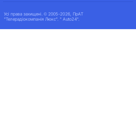
Усi права захищенi. © 2005-2026, ПрАТ
"Телерадіокомпанія Люкс". " Auto24".