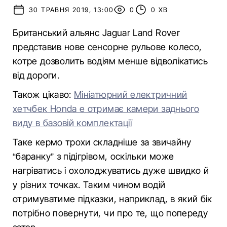
30 ТРАВНЯ 2019, 13:00
0
0 ХВ
Британський альянс Jaguar Land Rover
представив нове сенсорне рульове колесо,
котре дозволить водіям менше відволікатись
від дороги.
Також цікаво:
Мініатюрний електричний
хетчбек Honda e отримає камери заднього
виду в базовій комплектації
Таке кермо трохи складніше за звичайну
“баранку” з підігрівом, оскільки може
нагріватись і охолоджуватись дуже швидко й
у різних точках. Таким чином водій
отримуватиме підказки, наприклад, в який бік
потрібно повернути, чи про те, що попереду