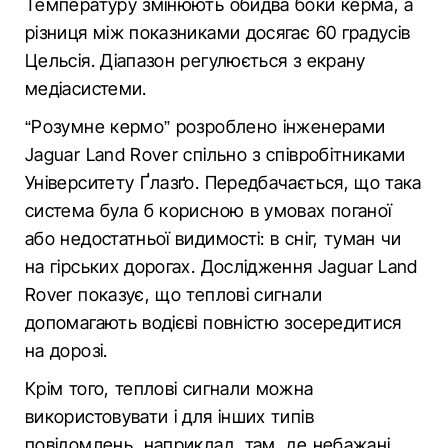
Температуру змінюють обидва боки керма, а
різниця між показниками досягає 60 градусів
Цельсія. Діапазон регулюється з екрану
медіасистеми.
“Розумне кермо” розроблено інженерами
Jaguar Land Rover спільно з співробітниками
Університету Ґлазґо. Передбачається, що така
система була б корисною в умовах поганої
або недостатньої видимості: в сніг, туман чи
на гірських дорогах. Дослідження Jaguar Land
Rover показує, що теплові сигнали
допомагають водієві повністю зосередитися
на дорозі.
Крім того, теплові сигнали можна
використовувати і для інших типів
повідомлень, наприклад, там, де небажані