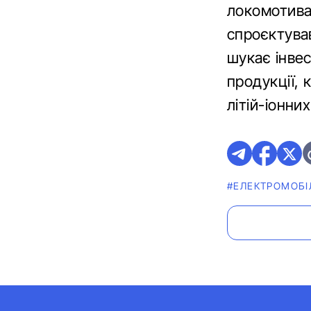
локомотива
спроєктував
шукає інвес
продукції, 
літій-іонни
#ЕЛЕКТРОМОБІ