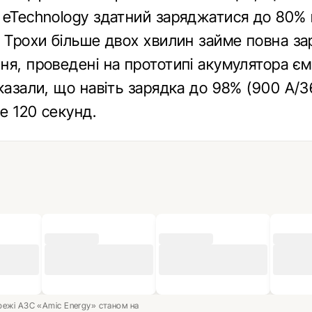
 eTechnology здатний заряджатися до 80% 
. Трохи більше двох хвилин займе повна за
я, проведені на прототипі акумулятора єм
казали, що навіть зарядка до 98% (900 A/3
е 120 секунд.
ережі АЗС «Amic Energy» станом на