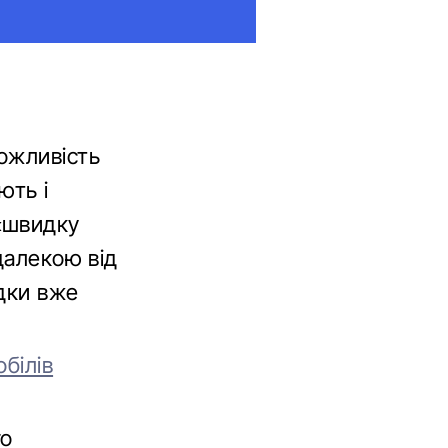
ожливість
ють і
«швидку
далекою від
ядки вже
білів
го