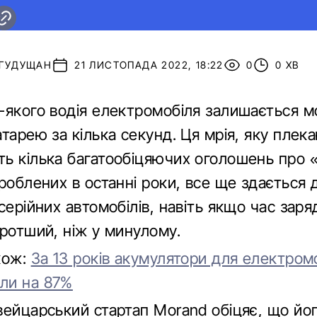
 ГУДУЩАН
21 ЛИСТОПАДА 2022, 18:22
0
0 ХВ
-якого водія електромобіля залишається м
тарею за кілька секунд. Ця мрія, яку плека
ь кілька багатообіцяючих оголошень про 
роблених в останні роки, все ще здається 
серійних автомобілів, навіть якщо час зар
оротший, ніж у минулому.
кож:
За 13 років акумулятори для електромо
ли на 87%
вейцарський стартап Morand обіцяє, що йо