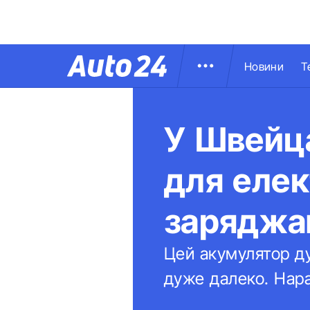
Новини
Т
У Швейц
для елек
заряджаю
Цей акумулятор д
дуже далеко. Нара