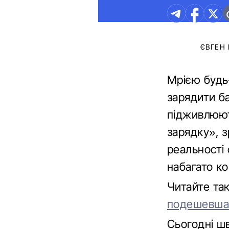
ЄВГЕН
Мрією будь
зарядити ба
підживлюют
зарядку», з
реальності 
набагато к
Читайте та
подешевша
Сьогодні ш