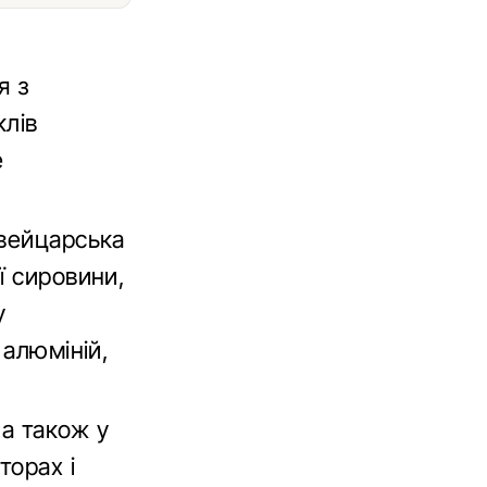
я з
клів
е
швейцарська
ї сировини,
y
 алюміній,
 а також у
торах і