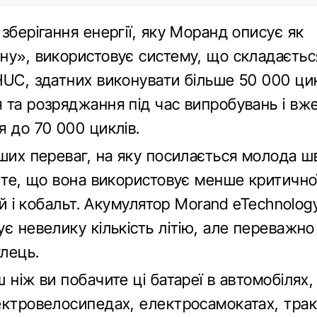
зберігання енергії, яку Моранд описує як
ну», використовує систему, що складаєтьс
HUC, здатних виконувати більше 50 000 ци
 та розряджання під час випробувань і вж
 до 70 000 циклів.
нших переваг, на яку посилається молода 
є те, що вона використовує менше критично
тій і кобальт. Акумулятор Morand eTechnolog
є невелику кількість літію, але переважно
глець.
 ніж ви побачите ці батареї в автомобілях,
ектровелосипедах, електросамокатах, трак