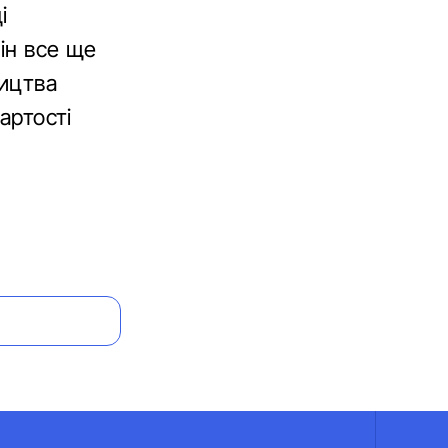
і
ін все ще
ництва
артості