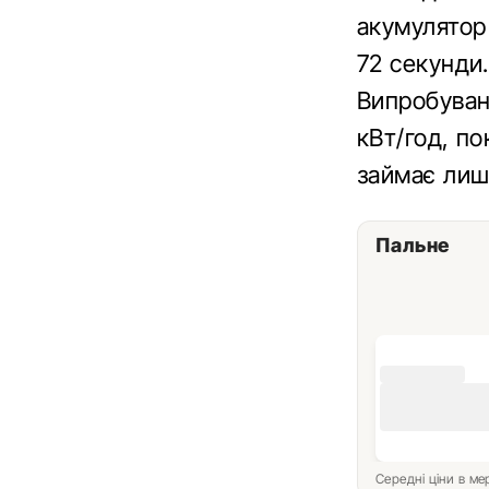
акумулятор
72 секунди
Випробуванн
кВт/год, по
займає лиш
Пальне
Середні ціни в м