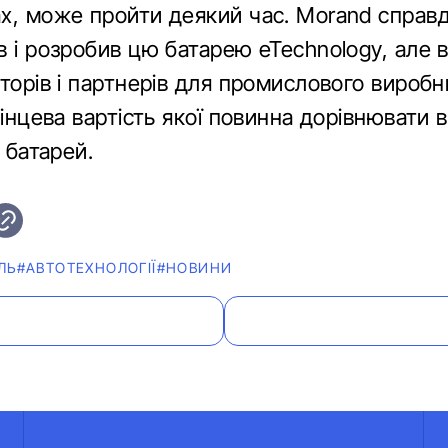
х, може пройти деякий час. Morand справд
 і розробив цю батарею eTechnology, але в
торів і партнерів для промислового вироб
кінцева вартість якої повинна дорівнювати в
х батарей.
ЛЬ
#АВТОТЕХНОЛОГІЇ
#НОВИНИ