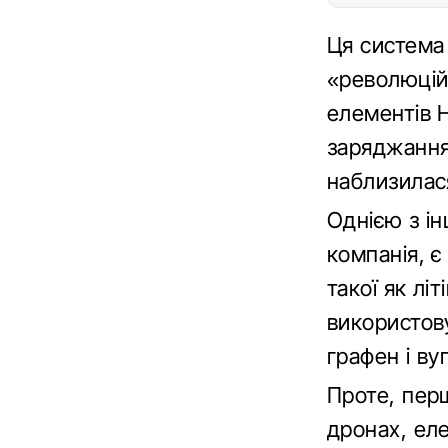
Ця система 
«революцій
елементів 
заряджання
наблизилася
Однією з і
компанія, 
такої як лі
використову
графен і ву
Проте, перш
дронах, ел