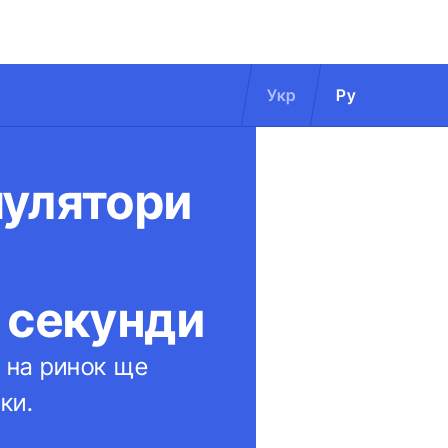
Укр
Ру
мулятори
 секунди
 на ринок ще
ки.