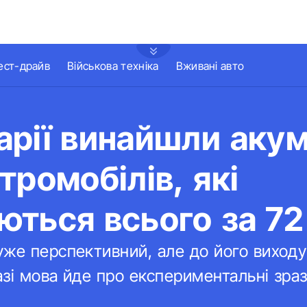
ест-драйв
Військова техніка
Вживані авто
арії винайшли аку
тромобілів, які
ться всього за 72
уже перспективний, але до його виходу
зі мова йде про експериментальні зраз