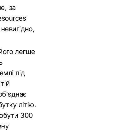
е, за
esources
 невигідно,
 його легше
ь
емлі під
тій
об’єднає
утку літію.
добути 300
вну