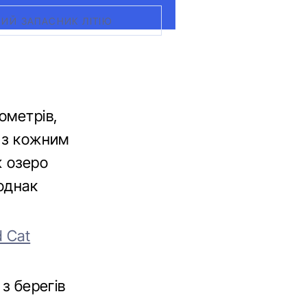
НИЙ ЗАПАСНИК ЛІТІЮ
ометрів,
і з кожним
ж озеро
 однак
 Cat
 з берегів