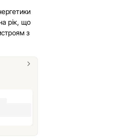
енергетики
а рік, що
истроям з