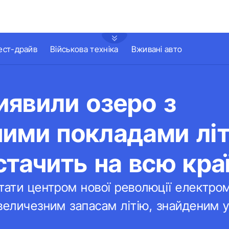
ест-драйв
Військова техніка
Вживані авто
иявили озеро з
ими покладами літ
стачить на всю кра
тати центром нової революції електромо
величезним запасам літію, знайденим у