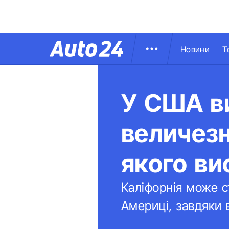
Новини
Т
У США в
величезн
якого ви
Каліфорнія може с
Америці, завдяки 