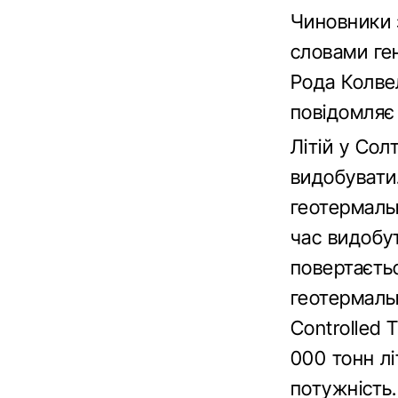
Чиновники 
словами ге
Рода Колвел
повідомля
Літій у Сол
видобувати
геотермальн
час видобут
повертаєтьс
геотермаль
Controlled
000 тонн лі
потужність