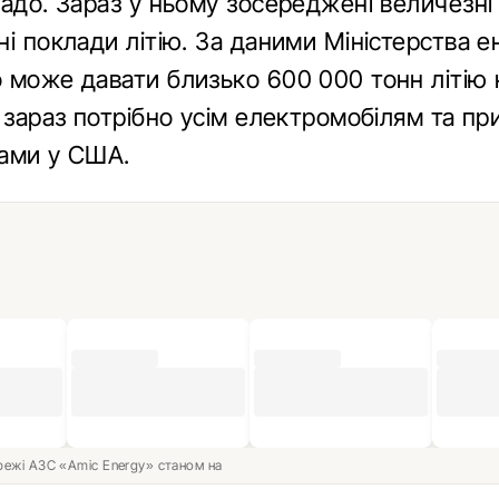
радо. Зараз у ньому зосереджені величезні
і поклади літію. За даними Міністерства 
 може давати близько 600 000 тонн літію н
 зараз потрібно усім електромобілям та пр
ами у США.
ережі АЗС «Amic Energy» станом на