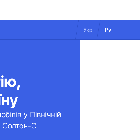
Укр
Ру
ію,
їну
білів у Північній
 Солтон-Сі.