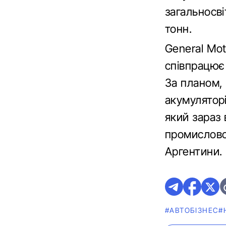
загальносві
тонн.
General Mot
співпрацює 
За планом,
акумуляторі
який зараз 
промисловос
Аргентини.
#АВТОБІЗНЕС
#