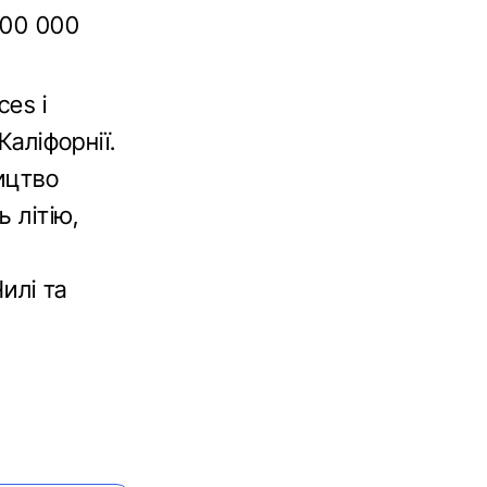
400 000
ces і
Каліфорнії.
ицтво
ь літію,
илі та