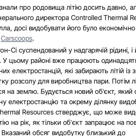
знали про родовища літію досить давно, ал
нерального директора Controlled Thermal R
ла, досі видобувати його було економічно
є
Carscoops
.
тон-Сі суспендований у надгарячій рідині, і
. У цьому районі вже працюють одинадцят
их електростанцій, які забирають літій із з
ку розсолу для виробництва пари. Потім лі
я на землю. Будується новий об’єкт, який 
ну електростанцію та окрему ділянку видоб
 Thermal Resources стверджує, що може ви
тію на рік, як тільки об’єкт запрацює на по
. Вказаний обсяг видобутку близький до