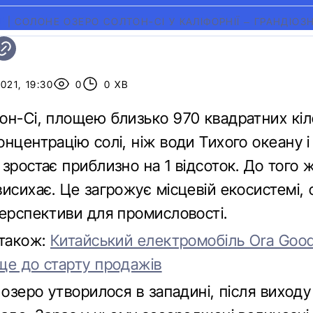
E
|
СОЛОНЕ ОЗЕРО СОЛТОН-СІ У КАЛІФОРНІЇ – ГРАНДІОЗ
021, 19:30
0
0 ХВ
он-Сі, площею близько 970 квадратних кіл
нцентрацію солі, ніж води Тихого океану 
зростає приблизно на 1 відсоток. До того 
исихає. Це загрожує місцевій екосистемі,
перспективи для промисловості.
 також:
Китайський електромобіль Ora Good
ще до старту продажів
 озеро утворилося в западині, після виходу