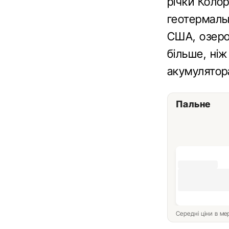
річки Коло
геотермальн
США, озеро
більше, ніж
акумулятор
Пальне
Середні ціни в м