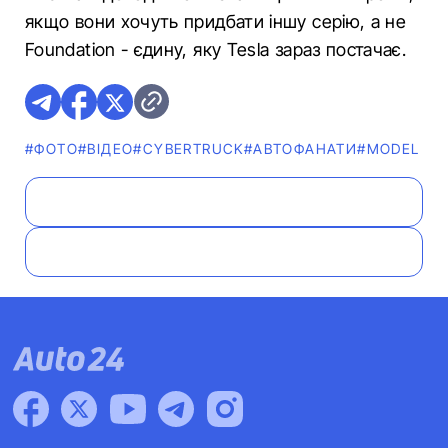
якщо вони хочуть придбати іншу серію, а не
Foundation - єдину, яку Tesla зараз постачає.
#ФОТО
#ВІДЕО
#CYBERTRUCK
#АВТОФАНАТИ
#MODEL Y
#