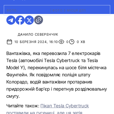
ФОТО:
AUTOEVOLUTION
|
ФОТО З МІСЦЯ ДТП
ДАНИЛО СЕВЕРЕНЧУК
10 БЕРЕЗНЯ 2024, 16:10
0
0 ХВ
Вантажівка, яка перевозила 7 електрокарів
Tesla (автомобілі Tesla Cybertruck та Tesla
Model Y), перекинулась на шосе біля містечка
Фаунтейн. Як повідомляє поліція штату
Колорадо, водій вантажівки протаранив
придорожній бар'єр і перетнув розділювальну
смугу.
Читайте також:
Пікап Tesla Cybertruck
поставили на гусениці, але ця затія