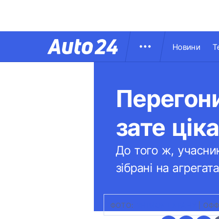
Новини
Т
Перегони
зате ціка
До того ж, учасни
зібрані на агрегат
ФОТО:
ЗНІМОК ЕКРАНУ
|
ОФФ