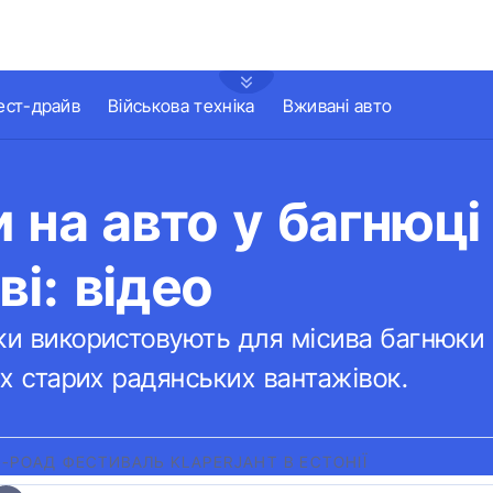
ест-драйв
Військова техніка
Вживані авто
 на авто у багнюці 
ві: відео
ки використовують для місива багнюки 
ах старих радянських вантажівок.
-РОАД ФЕСТИВАЛЬ KLAPERJAHT В ЕСТОНІЇ