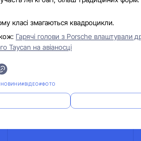
му класі змагаються квадроцикли.
акож:
Гарячі голови з Porsche влаштували др
о Taycan на авіаносці
#НОВИНИ
#ВІДЕО
#ФОТО