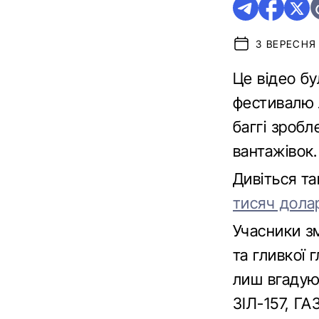
3 ВЕРЕСНЯ 
Це відео бу
фестивалю 
баггі зробл
вантажівок.
Дивіться т
тисяч дола
Учасники з
та гливкої 
лиш вгадую
ЗІЛ-157, ГА