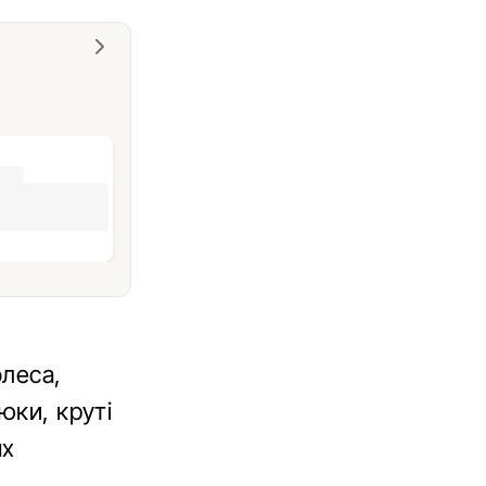
олеса,
юки, круті
ях