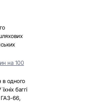
го
шляхових
нських
ин на 100
 в одного
їхніх баггі
 ГАЗ-66,