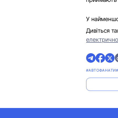
У найменшо
Дивіться т
електричног
#АВТОФАНАТИ