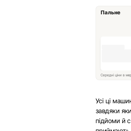
Пальне
Середні ціни в м
Усі ці маши
завдяки яки
підйоми й с
приймають у