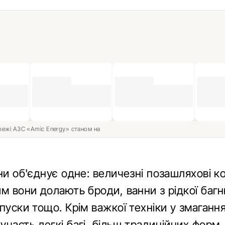
ережі АЗС «Amic Energy» станом на
ни об'єднує одне: величезні позашляхові к
м вони долають броди, ванни з рідкої багн
пуски тощо. Крім важкої техніки у змаганн
часть легкі багі, більш традиційних форм.