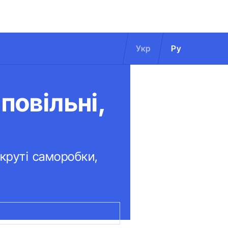
Укр
Ру
повільні,
круті саморобки,