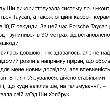
їзду Ши використовувала систему лонч-кон
ься Taycan, а також опційні карбон-керамі
в 10,17 секунди. За цей час Porsche Taycan 
од і зупинився в 30 метрах від встановлено
ешкоди.
явилась довшою, ніж здавалось, але не на
ідомий розгін в напрямку прірви, що обрив
 для мене новим досвідом, але впевненіст
an. Він, як з'ясувалося, дійсно стабільний –
 і, що куди важливіше, на гальмуванні”, –
вала свій заїзд Ши Холбрук.