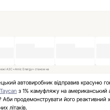
ережі АЗС «Amic Energy» станом на
ецький автовиробник відправив красуню 
Taycan
з 1% камуфляжу на американський 
? Аби продемонструвати його реактивний 
их літаків.