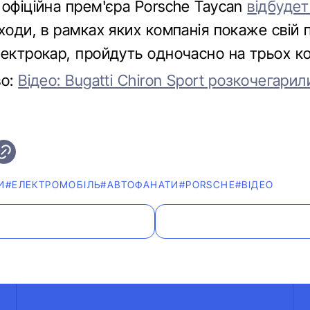
 офіційна прем'єра Porsche Taycan
відбудет
аходи, в рамках яких компанія покаже свій
лектрокар, пройдуть одночасно на трьох к
во:
Відео: Bugatti Chiron Sport розкочегари
И
#ЕЛЕКТРОМОБІЛЬ
#АВТОФАНАТИ
#PORSCHE
#ВІДЕО