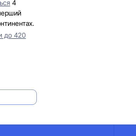
ься
4
 перший
онтинентах.
ли до 420