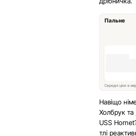
дрібничка.
Пальне
Середні ціни в м
Навіщо нім
Холбрук та
USS Hornet
тлі реактивн