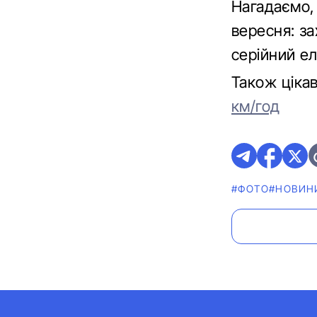
Нагадаємо,
вересня: з
серійний е
Також ціка
км/год
#ФОТО
#НОВИН