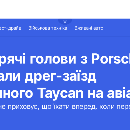
ест-драйв
Військова техніка
Вживані авто
арячі голови з Pors
ли дрег-заїзд
ного Taycan на аві
е приховує, що їхати вперед, коли пер