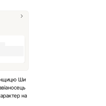
гонщицю Ши
авіаносець
характер на