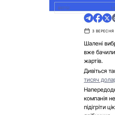
ФОТО:
YOUTUBE/PORSCHE
|
3 ВЕРЕСНЯ 
Шалені виб
вже бачили 
жартів.
Дивіться т
тисяч дола
Напередодн
компанія н
підігріти ці