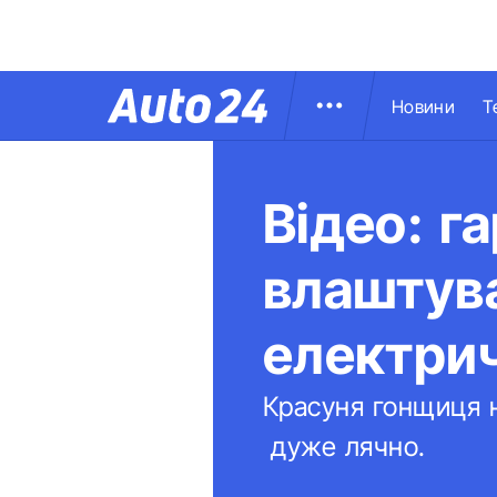
Новини
Т
Відео: г
влаштува
електрич
Красуня гонщиця н
дуже лячно.