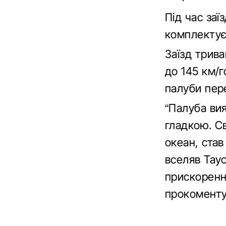
Під час за
комплектуєт
Заїзд трива
до 145 км/г
палуби пер
“Палуба ви
гладкою. Св
океан, став
вселяв Tayc
прискоренні
прокоменту