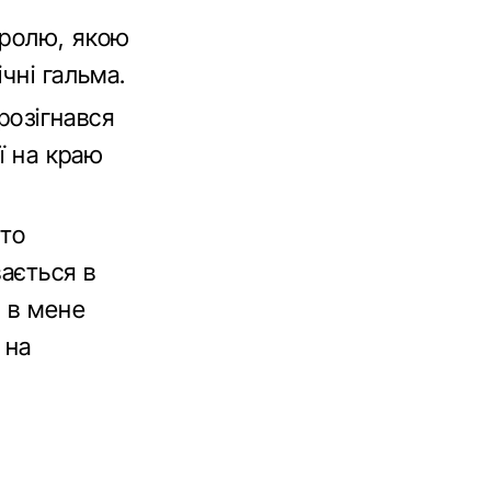
тролю, якою
чні гальма.
розігнався
ї на краю
дто
ається в
ь в мене
 на