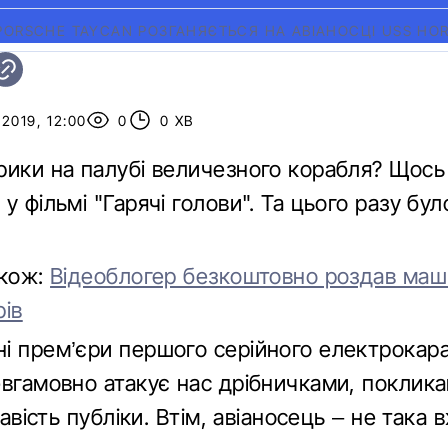
PORSCHE TAYCAN РОЗГАНЯЄТЬСЯ НА АВІАНОСЦІ USS HO
2019, 12:00
0
0 ХВ
рики на палубі величезного корабля? Щось
у фільмі "Гарячі голови". Та цього разу бул
акож:
Відеоблогер безкоштовно роздав маш
рів
і прем’єри першого серійного електрокара
евгамовно атакує нас дрібничками, поклик
кавість публіки. Втім, авіаносець – не така 