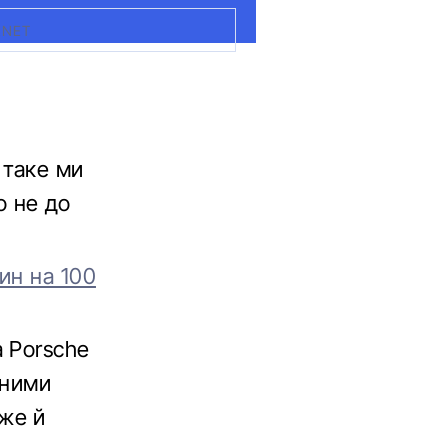
RNET
 таке ми
о не до
ин на 100
 Porsche
аними
вже й