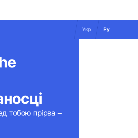
Укр
Ру
che
аносці
ед тобою прірва –