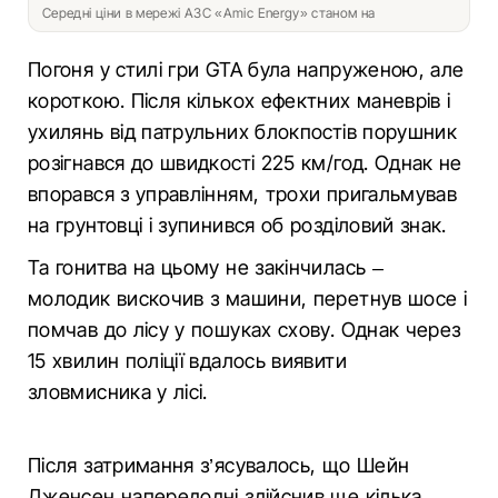
Середні ціни в мережі АЗС «Amic Energy» станом на
Погоня у стилі гри GTA була напруженою, але
короткою. Після кількох ефектних маневрів і
ухилянь від патрульних блокпостів порушник
розігнався до швидкості 225 км/год. Однак не
впорався з управлінням, трохи пригальмував
на грунтовці і зупинився об розділовий знак.
Та гонитва на цьому не закінчилась –
молодик вискочив з машини, перетнув шосе і
помчав до лісу у пошуках схову. Однак через
15 хвилин поліції вдалось виявити
зловмисника у лісі.
Після затримання з’ясувалось, що Шейн
Дженсен напередодні здійснив ще кілька