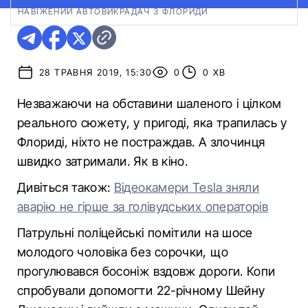
НАВІЖЕНИЙ АВТОВИКРАДАЧ З ФЛОРИДИ
28 ТРАВНЯ 2019, 15:30
0
0 ХВ
Незважаючи на обставини шаленого і цілком
реального сюжету, у пригоді, яка трапилась у
Флориді, ніхто не постраждав. А злочинця
швидко затримали. Як в кіно.
Дивіться також:
Відеокамери Tesla зняли
аварію не гірше за голівудських операторів
Патрульні поліцейські помітили на шосе
молодого чоловіка без сорочки, що
прогулювався босоніж вздовж дороги. Копи
спробували допомогти 22-річному Шейну