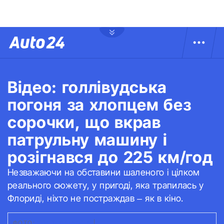
Відео: голлівудська
погоня за хлопцем без
сорочки, що вкрав
патрульну машину і
розігнався до 225 км/год
Незважаючи на обставини шаленого і цілком
реального сюжету, у пригоді, яка трапилась у
Флориді, ніхто не постраждав – як в кіно.
ФОТО:
YOUTUBE/NBC 6
|