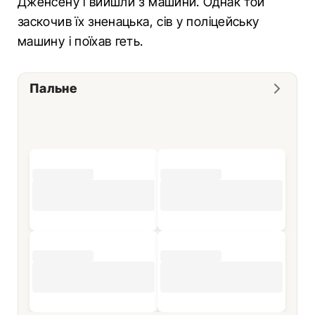
Дженсену і вийшли з машини. Однак той
заскочив їх зненацька, сів у поліцейську
машину і поїхав геть.
Пальне