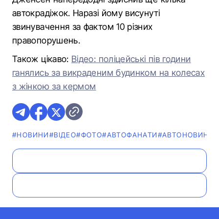
автокрадіжок. Наразі йому висунуті
звинувачення за фактом 10 різних
правопорушень.
Також цікаво:
Відео: поліцейські пів години
ганялись за викраденим будинком на колесах
з жінкою за кермом
#НОВИНИ
#ВІДЕО
#ФОТО
#АВТОФАНАТИ
#АВТОНОВИНКА