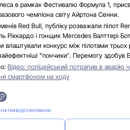
еса в рамках Фестивалю Формула 1, прис
разового чемпіона світу Айртона Сенни.
менів Red Bull, публіку розважали пілот Ren
ь Ріккардо і гонщик Mercedes Валттері Бот
ри влаштували конкурс між пілотами трьох 
найефектніші "пончики”. Перемогу здобув Б
во:
Відео: поліцейський потрапив в аварію 
ня смартфоном на ходу
АНАТИ
#ВІДЕО
#НОВИНИ