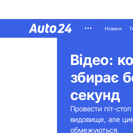
Новини
Т
Відео: к
збирає б
секунд
Провести піт-стоп
видовище, але цим
обмежуються.