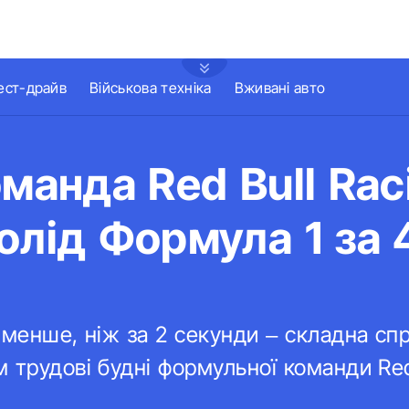
ест-драйв
Військова техніка
Вживані авто
оманда Red Bull Rac
олід Формула 1 за 
 менше, ніж за 2 секунди – складна сп
 трудові будні формульної команди Red