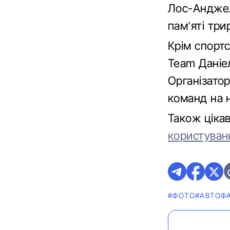
Лос-Анджел
пам’яті три
Крім спортс
Team Даніел
Організато
команд на 
Також ціка
користуван
#ФОТО
#АВТОФ