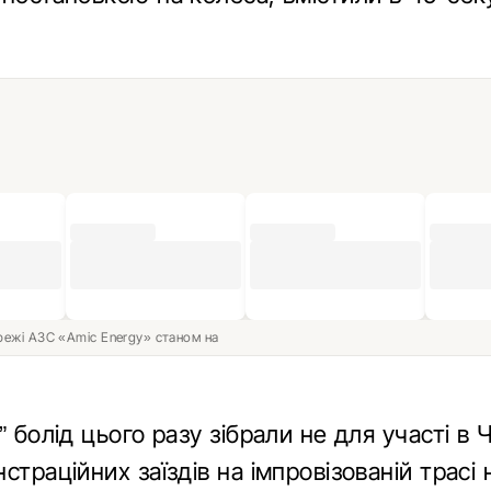
ережі АЗС «Amic Energy» станом на
” болід цього разу зібрали не для участі в 
страційних заїздів на імпровізованій трасі