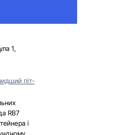
ла 1,
видший піт-
льних
да RB7
тейнера і
кундному