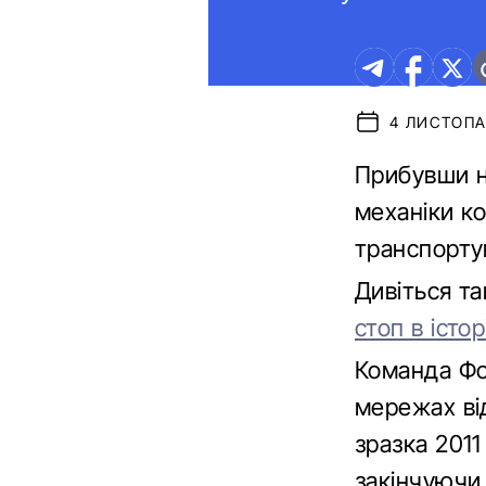
4 ЛИСТОПАД
Прибувши н
механіки ко
транспортув
Дивіться т
стоп в істо
Команда Фор
мережах ві
зразка 2011
закінчуючи