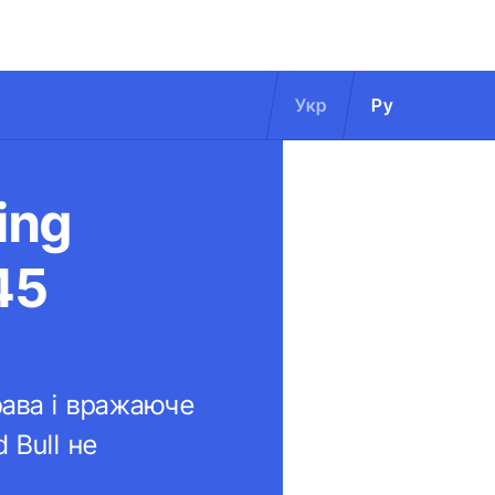
Укр
Ру
ing
45
рава і вражаюче
 Bull не