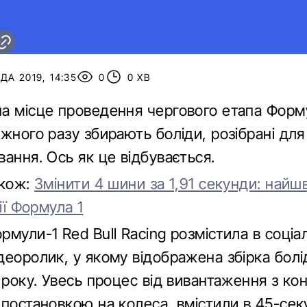
А 2019, 14:35
0
0 ХВ
а місце проведення чергового етапа Форму
жного разу збирають боліди, розібрані для
ання. Ось як це відбувається.
акож:
Змінити 4 шини за 1,91 секунди: найш
рії Формула 1
мули-1 Red Bull Racing розмістила в соціа
деоролик, у якому відображена збірка болі
 року. Увесь процес від вивантаження з кон
 постановкою на колеса, вмістили в 45-се