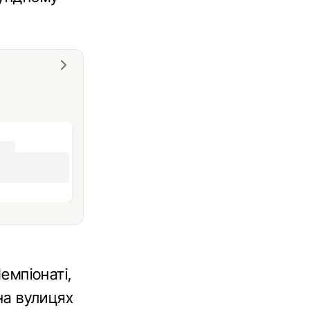
Чемпіонаті,
 на вулицях