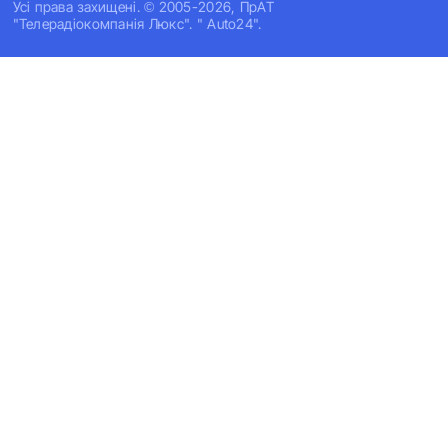
Усi права захищенi. © 2005-2026, ПрАТ
"Телерадіокомпанія Люкс". " Auto24".