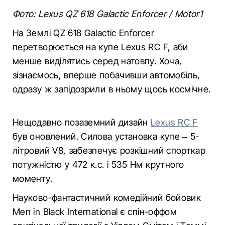
Фото: Lexus QZ 618 Galactic Enforcer / Motor1
На Землі QZ 618 Galactic Enforcer
перетворюється на купе Lexus RC F, аби
менше виділятись серед натовпу. Хоча,
зізнаємось, вперше побачивши автомобіль,
одразу ж запідозрили в ньому щось космічне.
Нещодавно позаземний дизайн
Lexus RC F
був оновлений. Силова установка купе – 5-
літровий V8, забезпечує розкішний спорткар
потужністю у 472 к.с. і 535 Нм крутного
моменту.
Науково-фантастичний комедійний бойовик
Men in Black International є спін-оффом