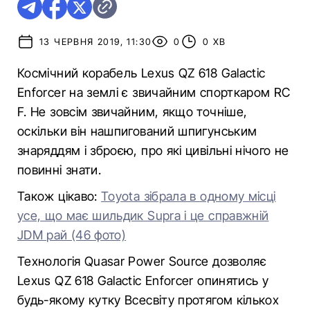
13 ЧЕРВНЯ 2019, 11:30
0
0 ХВ
Космічний корабель Lexus QZ 618 Galactic
Enforcer на землі є звичайним спорткаром RC
F. Не зовсім звичайним, якщо точніше,
оскільки він нашпигований шпигунським
знаряддям і зброєю, про які цивільні нічого не
повинні знати.
Також цікаво:
Toyota зібрала в одному місці
усе, що має шильдик Supra і це справжній
JDM рай (46 фото)
Технологія Quasar Power Source дозволяє
Lexus QZ 618 Galactic Enforcer опинятись у
будь-якому кутку Всесвіту протягом кількох