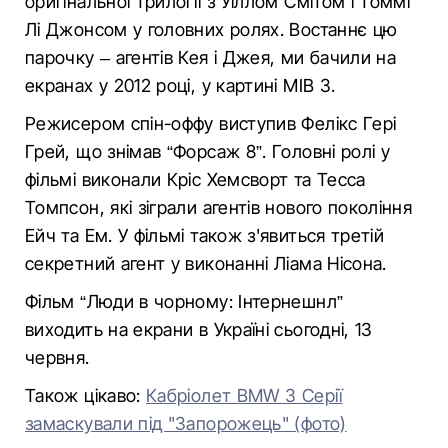
оригінальної трилогії з Уіллом Смітом і Томмі
Лі Джонсом у головних ролях. Востаннє цю
парочку – агентів Кея і Джея, ми бачили на
екранах у 2012 році, у картині MIB 3.
Режисером спін-оффу виступив Фелікс Гері
Грей, що знімав “Форсаж 8”. Головні ролі у
фільмі виконали Кріс Хемсворт та Тесса
Томпсон, які зіграли агентів нового покоління
Ейч та Ем. У фільмі також з'явиться третій
секретний агент у виконанні Ліама Нісона.
Фільм “Люди в чорному: Інтернешнл”
виходить на екрани в Україні сьогодні, 13
червня.
Також цікаво:
Кабріолет BMW 3 Серії
замаскували під "Запорожець" (фото)