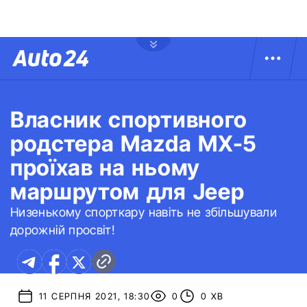
Власник спортивного
родстера Mazda MX-5
проїхав на ньому
маршрутом для Jeep
Низенькому спорткару навіть не збільшували
дорожній просвіт!
11 СЕРПНЯ 2021, 18:30
0
0 ХВ