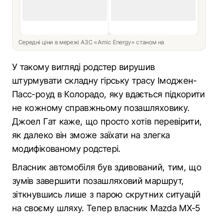
Середні ціни в мережі АЗС «Amic Energy» станом на
У такому вигляді родстер вирушив
штурмувати складну гірську трасу Імоджен-
Пасс-роуд в Колорадо, яку вдається підкорити
не кожному справжньому позашляховику.
Джоел Гат каже, що просто хотів перевірити,
як далеко він зможе заїхати на злегка
модифікованому родстері.
Власник автомобіля був здивований, тим, що
зумів завершити позашляховий маршрут,
зіткнувшись лише з парою скрутних ситуацій
на своєму шляху. Тепер власник Mazda MX-5