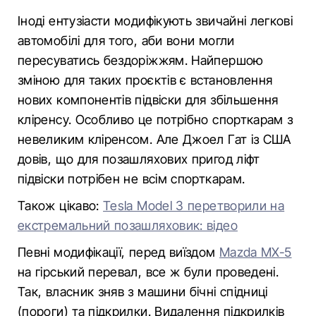
Іноді ентузіасти модифікують звичайні легкові
автомобілі для того, аби вони могли
пересуватись бездоріжжям. Найпершою
зміною для таких проєктів є встановлення
нових компонентів підвіски для збільшення
кліренсу. Особливо це потрібно спорткарам з
невеликим кліренсом. Але Джоел Гат із США
довів, що для позашляхових пригод ліфт
підвіски потрібен не всім спорткарам.
Також цікаво:
Tesla Model 3 перетворили на
екстремальний позашляховик: відео
Певні модифікації, перед виїздом
Mazda MX-5
на гірський перевал, все ж були проведені.
Так, власник зняв з машини бічні спідниці
(пороги) та підкрилки. Видалення підкрилків