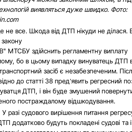
ехнологій виявляться дуже швидко. Фото:
tin.com
 не все. Шкода від ДТП нікуди не ділася. 
1 закону
" МТСБУ здійснить регламентну виплату
ому, бо в цьому випадку винуватець ДТП 
транспортний засіб є незабезпеченим. Післ
ідно до статті 38 пред’явить регресний по
уватця ДТП, і він буде змушений поверну
еного постраждалому відшкодування.
. У разі судового вирішення питання регрес
ТП додатково будуть покладені судові та 