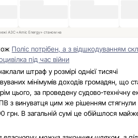
ережі АЗС «Amic Energy» станом на
акож
Поліс потрібен, а з відшкодуванням ск
цивілка під час війни
аклали штраф у розмірі однієї тисячі
вуваних мінімумів доходів громадян, що ст
рім цього, за проведену судово-технічну 
ПВ з винуватця цим же рішенням стягнули
90 грн. В загальній сумі це обійшлося майж
 власноруч можна законним шляхом, а під