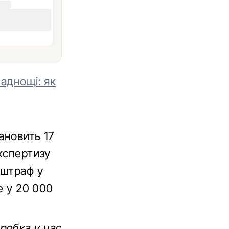
ладнощі: як
ановить 17
експертизу
 штраф у
е у 20 000
робка у час