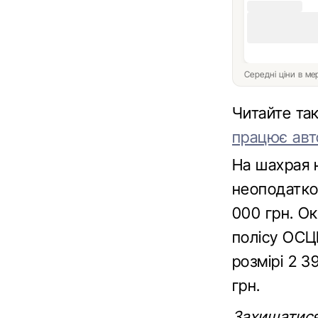
Середні ціни в м
Читайте т
працює авто
На шахрая н
неоподатко
000 грн. Ок
полісу ОСЦ
розмірі 2 3
грн.
Захищатися