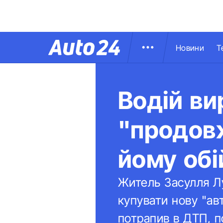
Новини
Т
Водій ви
"продовж
йому обі
Житель Засулля Лу
купувати нову "авт
потрапив в ДТП, п