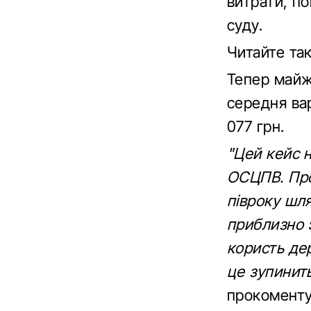
витрати, по
суду.
Читайте т
Тепер майж
середня вар
077 грн.
"Цей кейс н
ОСЦПВ. Про
півроку шл
приблизно 5
користь де
це зупинить
прокоменту