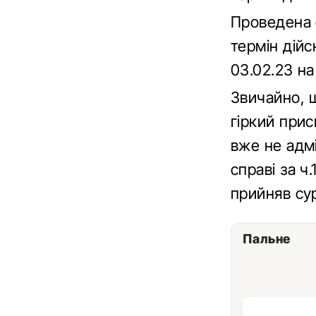
Проведена 
термін дійс
03.02.23 на
Звичайно, 
гіркий прис
вже не адмі
справі за ч
прийняв су
Пальне