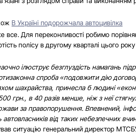
в’язані з розглядом справи та виконанням 
акож
В Україні подорожчала автоцивілка
е все. Для переконливості робимо порівня
тість полісу в другому кварталі цього року
аочно ілюструє безглуздість намагань підр
тизаконна спроба «подовжити дію догово
яхом шахрайства, принесла б людині «еко
00 грн., в 40 разів менше, ніж з неї стягну
ржави за правопорушення. Впевнений, інфо
 автовласників від таких небезпечних вчин
вав ситуацію генеральний директор МТСБ