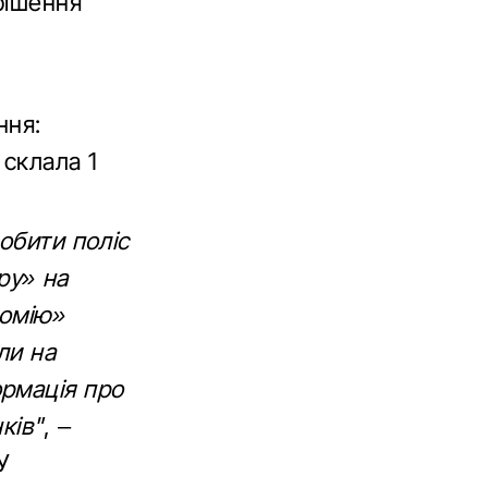
рішення
ння:
 склала 1
обити поліс
ру» на
номію»
ли на
рмація про
ків"
, –
У