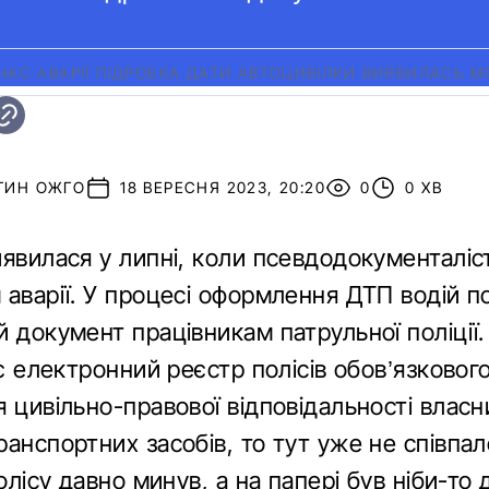
 ЧАС АВАРІЇ ПІДРОБКА ДАТИ АВТОЦИВІЛКИ ВИЯВИЛАСЬ 
ТИН ОЖГО
18 ВЕРЕСНЯ 2023, 20:20
0
0 ХВ
явилася у липні, коли псевдодокументаліс
 аварії. У процесі оформлення ДТП водій п
 документ працівникам патрульної поліції.
ує електронний реєстр полісів обов’язковог
 цивільно-правової відповідальності власн
анспортних засобів, то тут уже не співпало
полісу давно минув, а на папері був ніби-то 