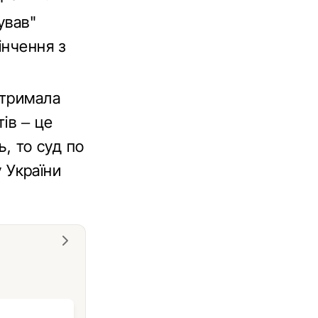
ував"
інчення з
отримала
ів – це
ь, то суд по
у України