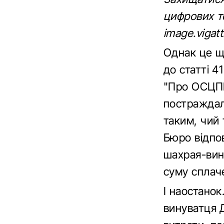
цифрових т
image.vigat
Однак це ще
до статті 4
"Про ОСЦПВ
постраждал
таким, чий 
Бюро відпов
шахрая-вин
суму сплач
І наостанок
винуватця Д