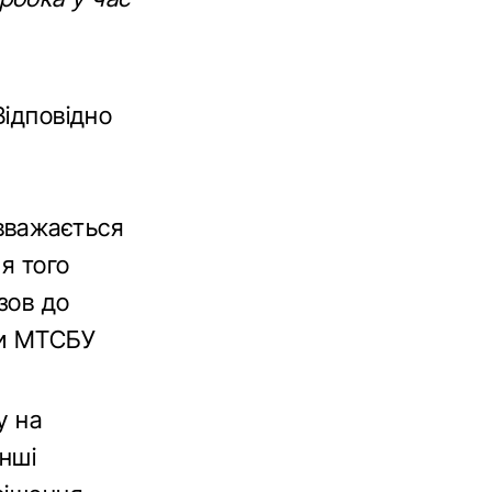
Відповідно
вважається
я того
зов до
ти МТСБУ
у на
інші