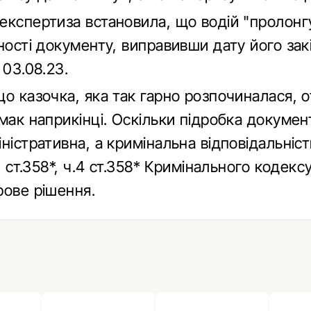
експертиза встановила, що водій "пролонг
ності документу, виправивши дату його зак
 03.08.23.
що казочка, яка так гарно розпочиналася, 
мак наприкінці. Оскільки підробка документ
ністративна, а кримінальна відповідальніст
.1 ст.358*, ч.4 ст.358* Кримінального кодекс
рове рішення.