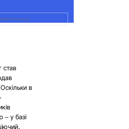
МОМЕНТАЛЬНО
т став
одав
 Оскільки в
о
иків
 – у базі
діючий.