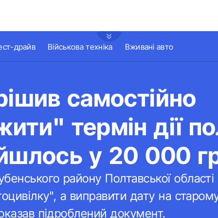
ест-драйв
Військова техніка
Вживані авто
рішив самостійно
ити" термін дії по
йшлось у 20 000 г
бенського району Полтавської області
оцивілку", а виправити дату на старому
оказав підроблений документ.