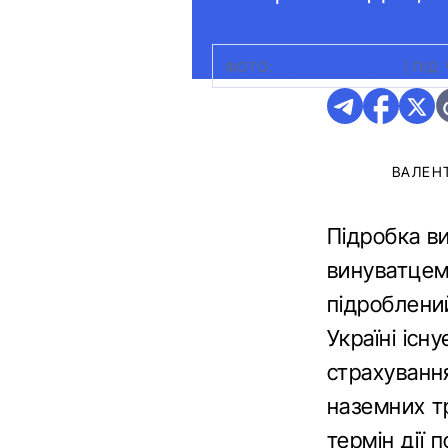
ФОТО:
КОЛАЖ АВТО24
|
ПІД
ВАЛЕН
Підробка ви
винуватцем
підроблений
Україні існ
страхування
наземних тр
термін дії 