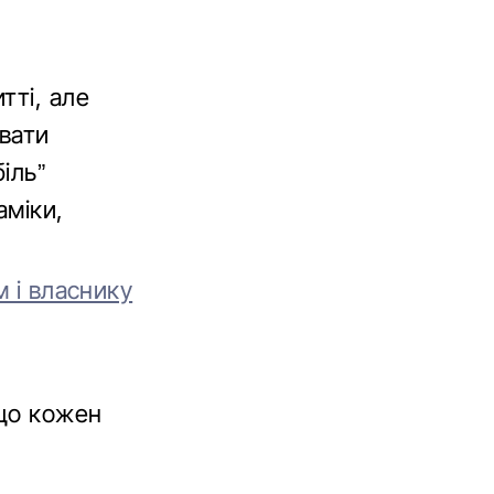
тті, але
вати
іль”
аміки,
м і власнику
 що кожен