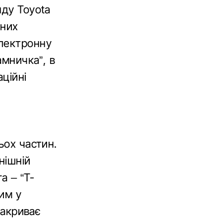
нду Toyota
тних
електронну
амничка”, в
аційні
ьох частин.
нішній
а – “T-
ним у
Закриває