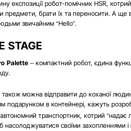
ину експозиції робот-помічник HSR, котрий
и предмети, брати їх та переносити. А ще в
людьми звичайним “Hello”.
E STAGE
o Palette
– компактний робот, єдина функц
оду.
 також можна відправити до коханої люди
м подарунком в контейнері, кажуть розро
автономний транспортник, котрий “надає
об насолоджуватися своїми захопленнями і