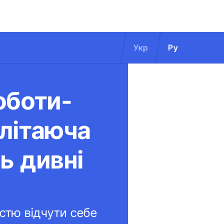
Укр
Ру
оботи-
 літаюча
ь дивні
стю відчути себе