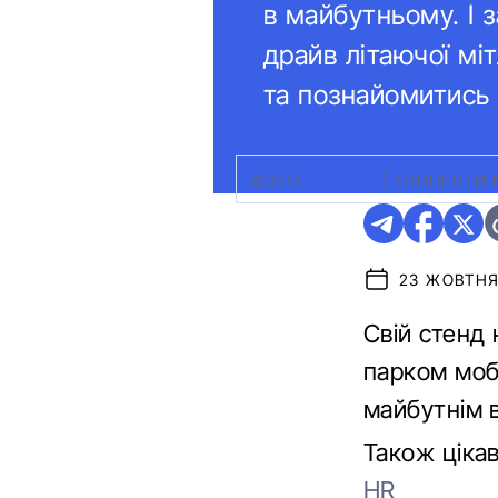
в майбутньому. І 
драйв літаючої міт
та познайомитись 
ФОТО:
TOYOTA
|
КОНЦЕПТИ 
23 ЖОВТНЯ 
Свій стенд 
парком мобі
майбутнім 
Також ціка
HR