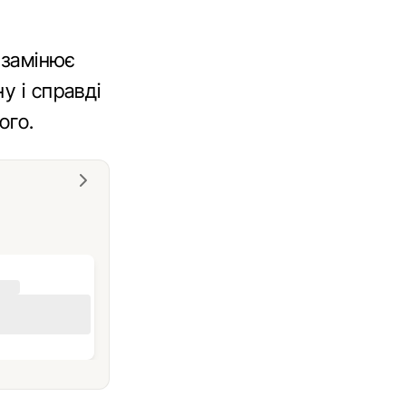
й
 замінює
у і справді
ого.