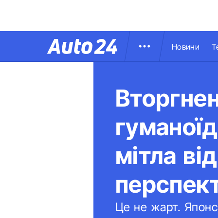
Новини
Т
Вторгнен
гуманоїд
мітла ві
перспек
Це не жарт. Японс