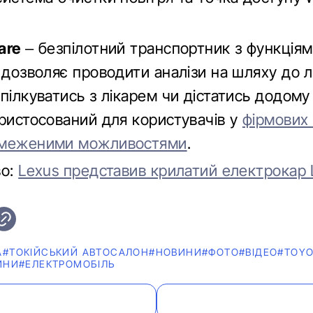
are
– безпілотний транспортник з функція
 дозволяє проводити аналізи на шляху до лі
пілкуватись з лікарем чи дістатись додому з
пристосований для користувачів у
фірмових 
бмеженими можливостями
.
во:
Lexus представив крилатий електрокар 
А
#ТОКІЙСЬКИЙ АВТОСАЛОН
#НОВИНИ
#ФОТО
#ВІДЕО
#TOY
ИНИ
#ЕЛЕКТРОМОБІЛЬ