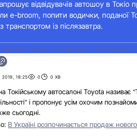
запрошує відвідувачів автошоу в Токіо 
ли e-broom, попити водички, поданої To
з транспортом із післязавтра.
МАЙБУТНЬОЇ МОБІЛЬНОСТІ ВІД TOYOTA ДЛЯ АВТОШОУ У 
2019, 18:25
0
0 ХВ
на Токійському автосалоні Toyota називає
льності” і пропонує усім охочим познайом
вже сьогодні.
во:
В Україні розпочинається продаж нового