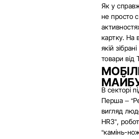
Як у справж
не просто с
активностя
картку. На 
якій зібран
товари від 
МОБІЛ
МАЙБ
В секторі п
Перша – “Pe
вигляд люде
HR3”, робот
“камінь-нож