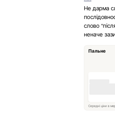
Не дарма сл
послідовнос
слово “післ
неначе заз
Пальне
Середні ціни в м