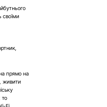
айбутнього
ь своїми
ртник,
на прямо на
, живити
іську
 то
i-Fi.