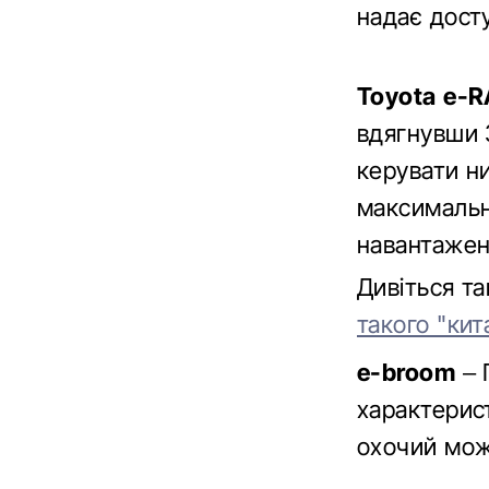
надає досту
Toyota e-
вдягнувши 
керувати ни
максимальн
навантажен
Дивіться т
такого "ки
e-broom
– 
характерис
охочий мож