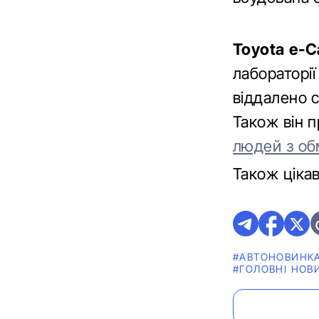
Toyota e-C
лабораторії
віддалено с
Також він 
людей з о
Також ціка
#АВТОНОВИНК
#ГОЛОВНІ НОВ