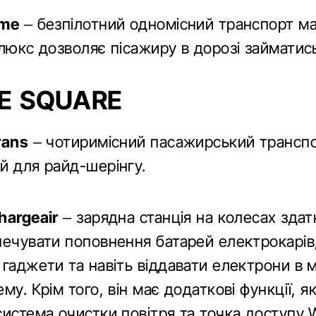
4me
– безпілотний одномісний транспорт м
люкс дозволяє пісажиру в дорозі займатис
E SQUARE
rans
– чотиримісний пасажирський транспо
й для райд-шерінгу.
hargeair
– зарядна станція на колесах здат
печувати поповнення батарей електрокарів
гаджети та навіть віддавати електрони в м
му. Крім того, він має додаткові функції, як
истема очистки повітря та точка доступу W