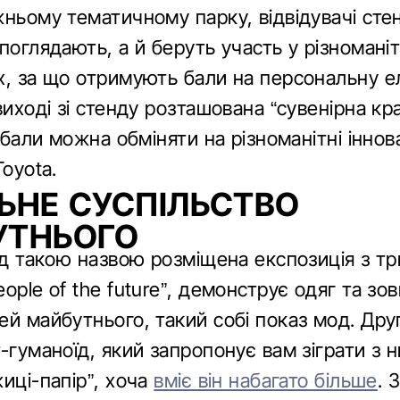
ньому тематичному парку, відвідувачі сте
поглядають, а й беруть участь у різномані
х, за що отримують бали на персональну 
виході зі стенду розташована “сувенірна кр
і бали можна обміняти на різноманітні іннов
Toyota.
ЬНЕ СУСПІЛЬСТВО
УТНЬОГО
ід такою назвою розміщена експозиція з тр
ople of the future”, демонструє одяг та зов
й майбутнього, такий собі показ мод. Друг
-гуманоїд, який запропонує вам зіграти з 
иці-папір”, хоча
вміє він набагато більше
. 