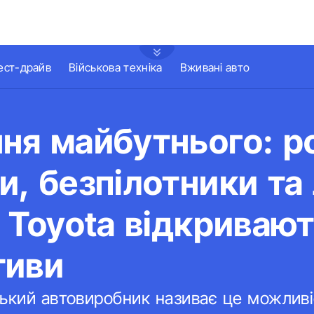
ест-драйв
Військова техніка
Вживані авто
ня майбутнього: р
и, безпілотники та
д Toyota відкривают
тиви
ький автовиробник називає це можливі