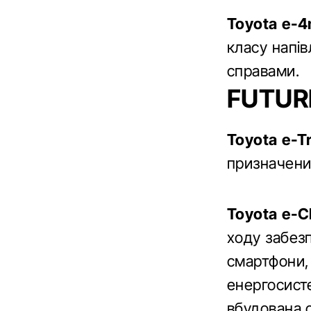
Toyota e-
класу напів
справами.
FUTUR
Toyota e-T
призначени
Toyota e-C
ходу забез
смартфони, 
енергосисте
вбудована с