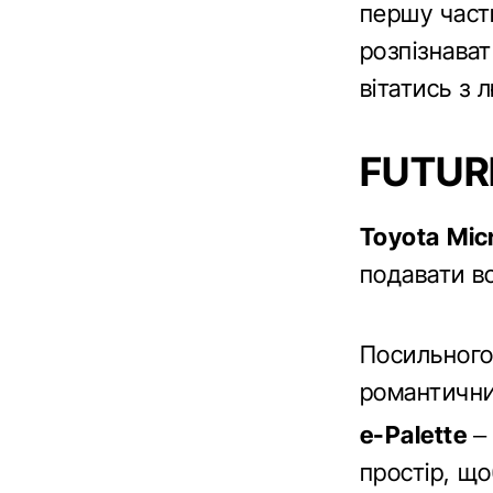
першу част
розпізнават
вітатись з 
FUTUR
Toyota Micr
подавати в
Посильного
романтични
e-Palette
– 
простір, щ