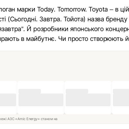
оган марки Today. Tomorrow. Toyota – в ці
ті (Сьогодні. Завтра. Тойота) назва бренду
язавтра”. Й розробники японського концерн
ирають в майбутнє. Чи просто створюють й
ережі АЗС «Amic Energy» станом на