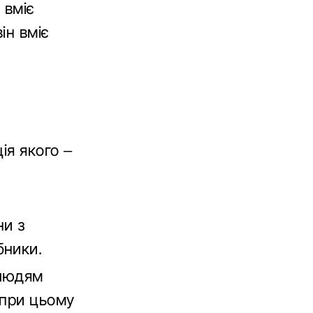
 вміє
ін вміє
ія якого –
ни з
бники.
 людям
 при цьому