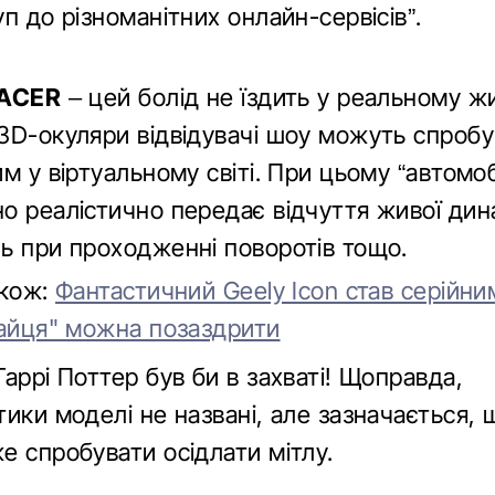
п до різноманітних онлайн-сервісів”.
RACER
– цей болід не їздить у реальному жи
3D-окуляри відвідувачі шоу можуть спробу
м у віртуальному світі. При цьому “автомоб
о реалістично передає відчуття живої дин
ь при проходженні поворотів тощо.
акож:
Фантастичний Geely Icon став серійни
тайця" можна позаздрити
Гаррі Поттер був би в захваті! Щоправда,
тики моделі не названі, але зазначається,
е спробувати осідлати мітлу.