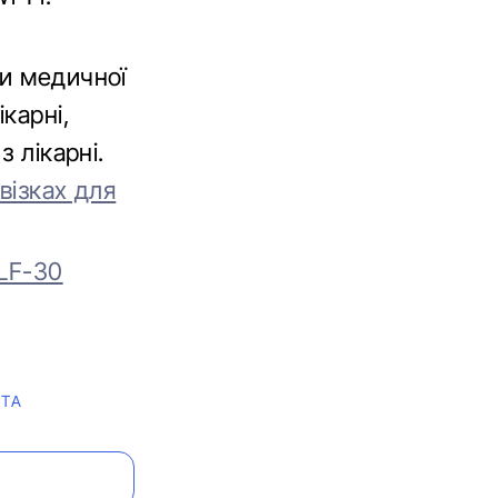
ми медичної
карні,
 лікарні.
візках для
LF-30
OTA