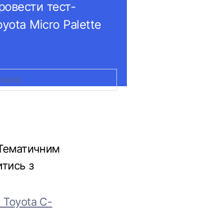
провести тест-
yota Micro Palette
ТОКІО
 “Тематичним
итись з
 Toyota C-