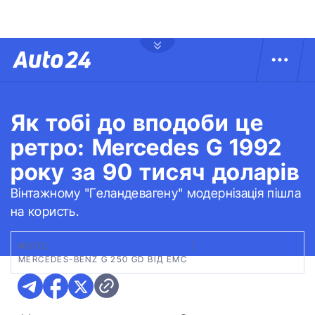
Як тобі до вподоби це
ретро: Mercedes G 1992
року за 90 тисяч доларів
Вінтажному "Геландевагену" модернізація пішла
на користь.
ФОТО:
EXPEDITIONMOTORCOMPANY
|
MERCEDES-BENZ G 250 GD ВІД EMC