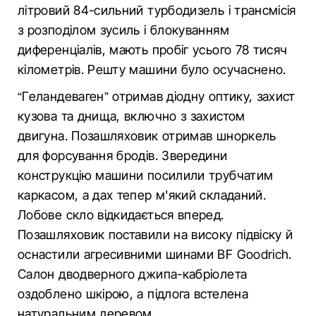
літровий 84-сильний турбодизель і трансмісія
з розподілом зусиль і блокуванням
диференціалів, мають пробіг усього 78 тисяч
кілометрів. Решту машини було осучаснено.
“Геландеваген” отримав діодну оптику, захист
кузова та днища, включно з захистом
двигуна. Позашляховик отримав шноркель
для форсування бродів. Звередини
конструкцію машини посилили трубчатим
каркасом, а дах тепер м'який складаний.
Лобове скло відкидається вперед.
Позашляховик поставили на високу підвіску й
оснастили агресивними шинами BF Goodrich.
Салон дводверного джипа-кабріолета
оздоблено шкірою, а підлога встелена
натуральним деревом.