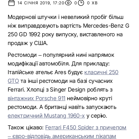
14 СІЧНЯ 2019, 17:20
0
0 ХВ
Модернові штучки і невеликий пробіг більш
ніж виправдовують вартість Mercedes-Benz G
250 GD 1992 року випуску, виставленого на
продаж у США.
Рестомоди – популярний нині напрямок
модифікації автомобіля. Для прикладу:
Італійське ательє Ares будує
класичні 250
GTO
та інші рестомоди на базі сучасних
Ferrari. Хлопці з Singer Design роблять з
вінтажних Porsche 911
неймовірно круті
рестомоди. А британці навіть запускають
електричний Mustang 1960-х
у серію.
Також цікаво:
Ferrari F450 Spider з причепом
– євро-відповідь американським пікапам