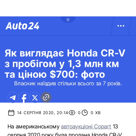
Як виглядає Honda CR-V
з пробігом у 1,3 млн км
та ціною $700: фото
Власник наїздив стільки всього за 7 років.
14 СЕРПНЯ 2020, 20:14
0
0 ХВ
На американському
автоаукціоні Copart
13
серпня 2020 року була продана Honda CR-V